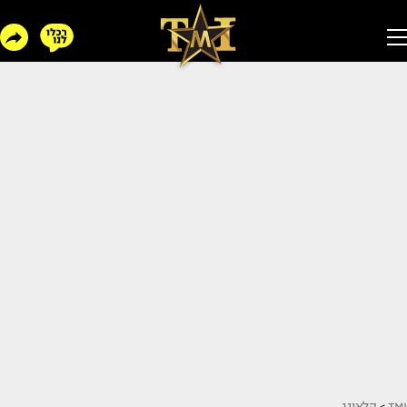
TMI
>
הלאונג