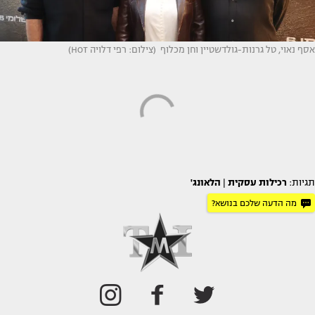
אסף נאוי, טל גרנות-גולדשטיין וחן מכלוף (צילום: רפי דלויה HOT)
תגיות:
רכילות עסקית
|
הלאונג'
מה הדעה שלכם בנושא?