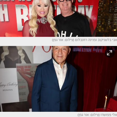
אבי בלשניקוב ופנינה רוזנבלום (צילום: אור גפן)
אלי פפושדו (צילום: אור גפן)