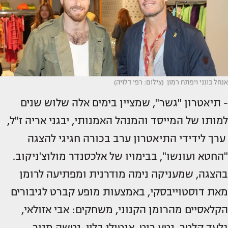
אנחל בונני ויפתח רמון (צילום: רפי דלויה)
- תיאטרון "גשר", שמציין בימים אלה שלוש שנים
למותו של המייסד והמנהל האמנותי, יבגני אריה ז"ל,
ערך לידידי התיאטרון ערב בכורה חגיגי להצגה
"החטא ועונשו", בבימויו של אלכסנדר מולוצ'ניקוב.
בהצגה, שמעניקה נימה מודרנית ומפתיעה לרומן
מאת דוסטוייבסקי, באמצעות מופע קברט לגיבורים
הקלאסיים מהרומן הקנוני, משחקים: אבי אזולאי,
גלעד קלטר, נטע רוט, אנטולי בליי, נטשה מנור,