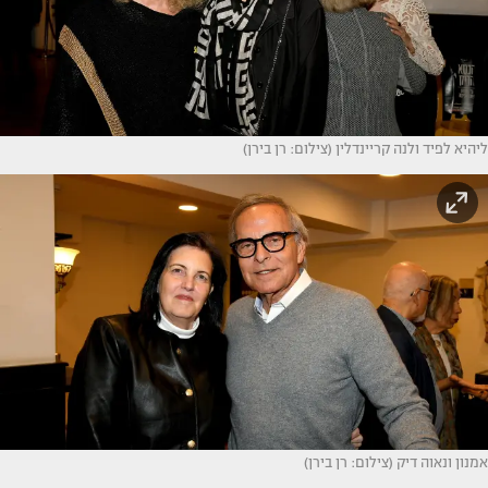
ליהיא לפיד ולנה קריינדלין (צילום: רן בירן)
אמנון ונאוה דיק (צילום: רן בירן)