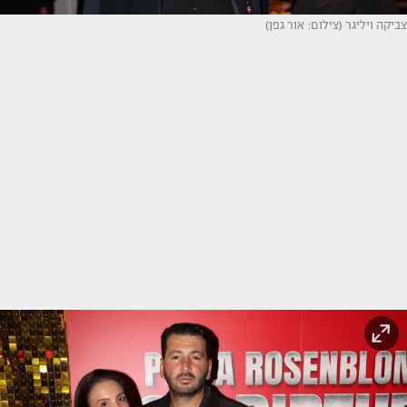
צביקה ויליגר (צילום: אור גפן)