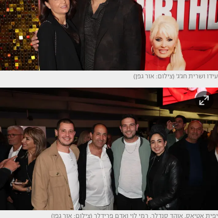
עידו ושרית חג'ג' (צילום: אור גפן)
יפית אטיאס, אוהד סנדלר, רמי לוי ואדם פרידלר (צילום: אור גפן)