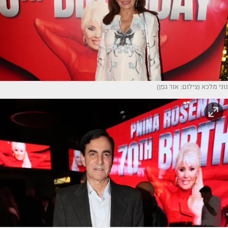
נוני מלכא (צילום: אור גפן)