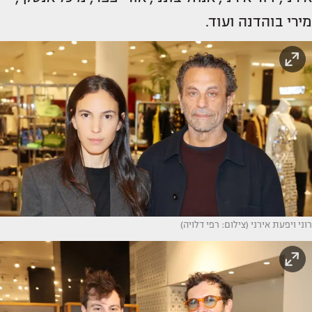
מירי בוהדנה ועוד.
רוני ויפעת אירני (צילום: רפי דלויה)