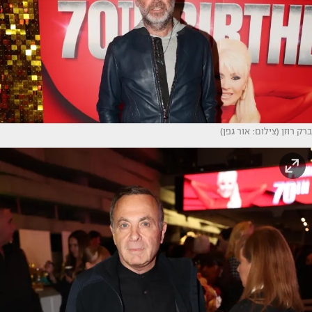
ברק רוזן (צילום: אור גפן)