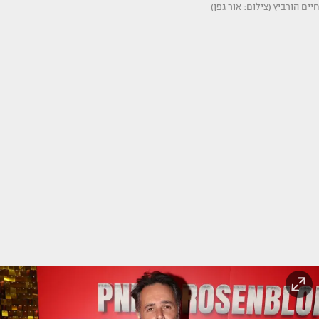
חיים הורביץ (צילום: אור גפן)