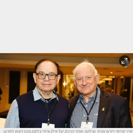
יאיר סרוסי ויורם אורון (צילום: אוהד הרכס,יעל אילן,איתי בלסון,מכון ויצמן למדע)