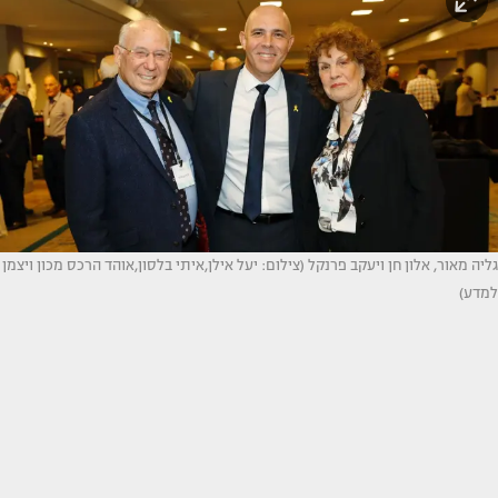
גליה מאור, אלון חן ויעקב פרנקל (צילום: יעל אילן,איתי בלסון,אוהד הרכס מכון ויצמן
למדע)