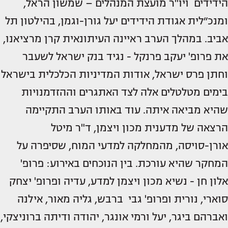
הידידים ויו"ר מועצת המנהלים – שמשון הראל,
ומנכ״לית אגודת הידידים יעל גורן-וגמן, בהילטון תל
אביב. במהלך הערב ראיינה העיתונאית קרן מרציאנו,
את פרופ' יעקב פרנקל - נגיד בנק ישראל לשעבר
וחתן פרס ישראל, אודות המדיניות הכלכלית בישראל
בימים מטלטלים אלה לצד האתגרים וההזדמנויות
שהיא מביאה איתה. עוד באותו הערב התקיימה
הרצאה של מדענית מכון ויצמן, ד"ר מיטל
אורן-סויסה, מהמחלקה למדעי המוח, שסיפרה על
המחקר שהיא עורכת. בין הנוכחים באירוע: פרופ'
אלון חן - נשיא מכון ויצמן למדע, עדיה ופרופ' יצחק
סוארי, נורית ופרופ' גבי ברבש, גליה מאור, אילנה
ואברהם ביגר, יעל ורמי אונגר, יהודה ודיתה ברוניצקי,