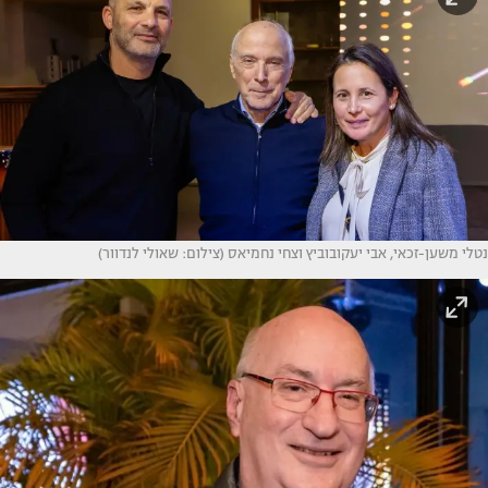
נטלי משען-זכאי, אבי יעקובוביץ וצחי נחמיאס (צילום: שאולי לנדוור)