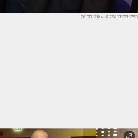
מייקי זלקינד (צילום: שאולי לנדוור)