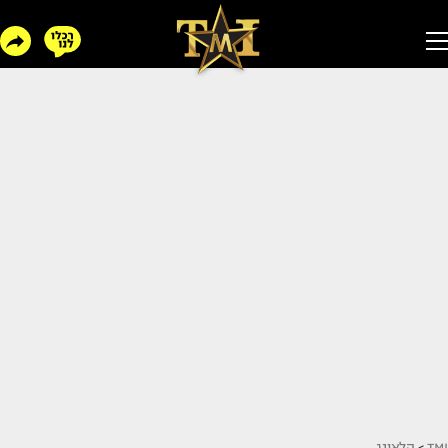
TMI
>
הלאונג