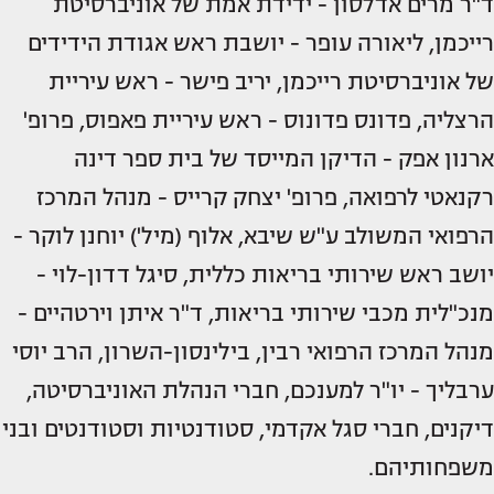
ד"ר מרים אדלסון - ידידת אמת של אוניברסיטת
רייכמן, ליאורה עופר - יושבת ראש אגודת הידידים
של אוניברסיטת רייכמן, יריב פישר - ראש עיריית
הרצליה, פדונס פדונוס - ראש עיריית פאפוס, פרופ'
ארנון אפק - הדיקן המייסד של בית ספר דינה
רקנאטי לרפואה, פרופ' יצחק קרייס - מנהל המרכז
הרפואי המשולב ע"ש שיבא, אלוף (מיל') יוחנן לוקר -
יושב ראש שירותי בריאות כללית, סיגל דדון-לוי -
מנכ"לית מכבי שירותי בריאות, ד"ר איתן וירטהיים -
מנהל המרכז הרפואי רבין, בילינסון-השרון, הרב יוסי
ערבליך - יו"ר למענכם, חברי הנהלת האוניברסיטה,
דיקנים, חברי סגל אקדמי, סטודנטיות וסטודנטים ובני
משפחותיהם.