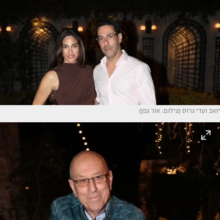
יואב ועדי גרוס (צילום: אור גפן)