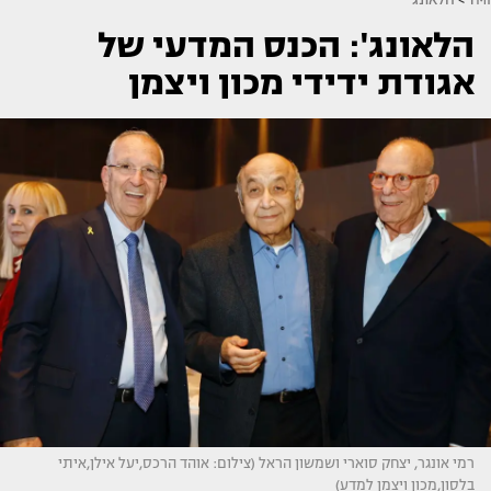
הלאונג': הכנס המדעי של
אגודת ידידי מכון ויצמן
רמי אונגר, יצחק סוארי ושמשון הראל (צילום: אוהד הרכס,יעל אילן,איתי
בלסון,מכון ויצמן למדע)