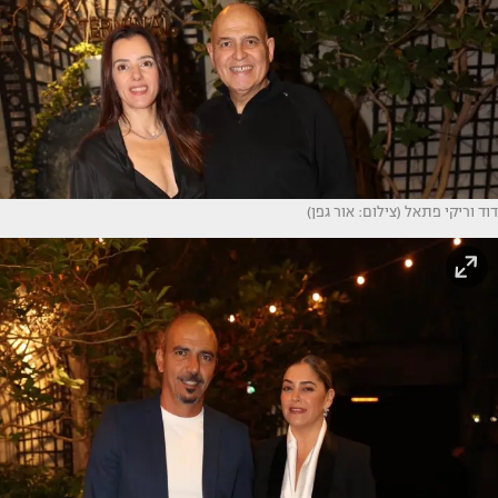
דוד וריקי פתאל (צילום: אור גפן)