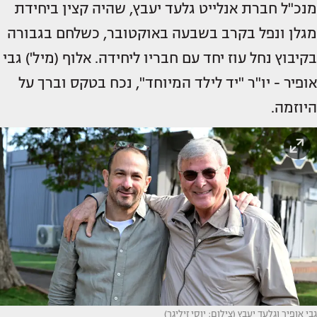
מנכ"ל חברת אנלייט גלעד יעבץ, שהיה קצין ביחידת
מגלן ונפל בקרב בשבעה באוקטובר, כשלחם בגבורה
בקיבוץ נחל עוז יחד עם חבריו ליחידה. אלוף (מיל') גבי
אופיר - יו"ר "יד לילד המיוחד", נכח בטקס וברך על
היוזמה.
גבי אופיר וגלעד יעבץ (צילום: יוסי זיליגר)