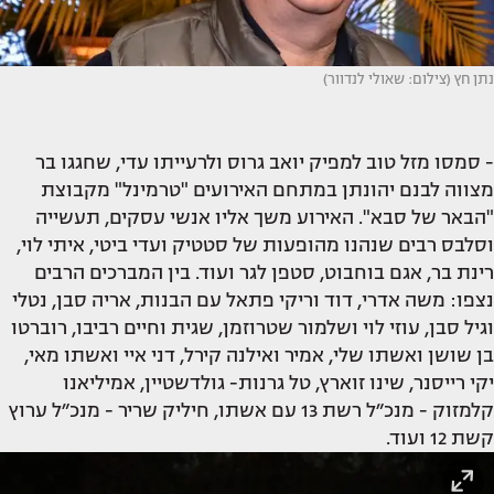
נתן חץ (צילום: שאולי לנדוור)
- סמסו מזל טוב למפיק יואב גרוס ולרעייתו עדי, שחגגו בר
מצווה לבנם יהונתן במתחם האירועים "טרמינל" מקבוצת
"הבאר של סבא". האירוע משך אליו אנשי עסקים, תעשייה
וסלבס רבים שנהנו מהופעות של סטטיק ועדי ביטי, איתי לוי,
רינת בר, אגם בוחבוט, סטפן לגר ועוד. בין המברכים הרבים
נצפו: משה אדרי, דוד וריקי פתאל עם הבנות, אריה סבן, נטלי
וגיל סבן, עוזי לוי ושלמור שטרוזמן, שגית וחיים רביבו, רוברטו
בן שושן ואשתו שלי, אמיר ואילנה קירל, דני איי ואשתו מאי,
יקי רייסנר, שינו זוארץ, טל גרנות- גולדשטיין, אמיליאנו
קלמזוק - מנכ״ל רשת 13 עם אשתו, חיליק שריר - מנכ״ל ערוץ
קשת 12 ועוד.