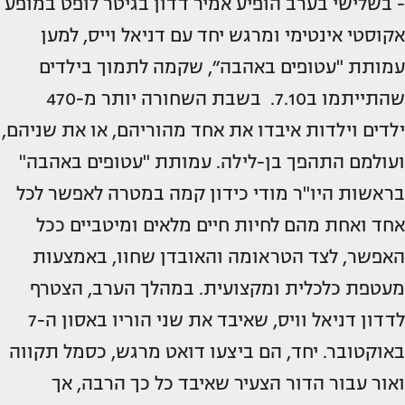
- בשלישי בערב הופיע אמיר דדון בגיטר לופט במופע
אקוסטי אינטימי ומרגש יחד עם דניאל וייס, למען
עמותת "עטופים באהבה״, שקמה לתמוך בילדים
שהתייתמו ב7.10. בשבת השחורה יותר מ-470
ילדים וילדות איבדו את אחד מהוריהם, או את שניהם,
ועולמם התהפך בן-לילה. עמותת "עטופים באהבה"
בראשות היו"ר מודי כידון קמה במטרה לאפשר לכל
אחד ואחת מהם לחיות חיים מלאים ומיטביים ככל
האפשר, לצד הטראומה והאובדן שחוו, באמצעות
מעטפת כלכלית ומקצועית. במהלך הערב, הצטרף
לדדון דניאל וויס, שאיבד את שני הוריו באסון ה-7
באוקטובר. יחד, הם ביצעו דואט מרגש, כסמל תקווה
ואור עבור הדור הצעיר שאיבד כל כך הרבה, אך