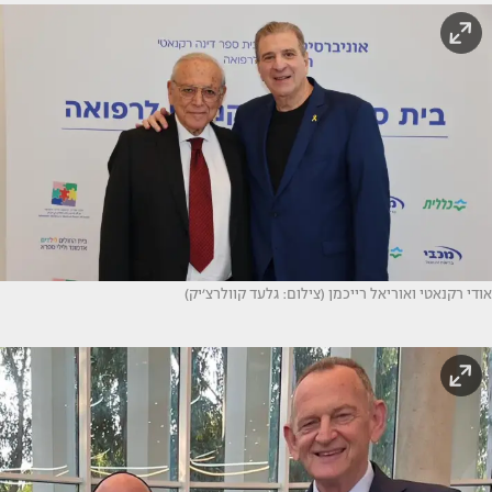
אודי רקנאטי ואוריאל רייכמן (צילום: גלעד קוולרצ׳יק)