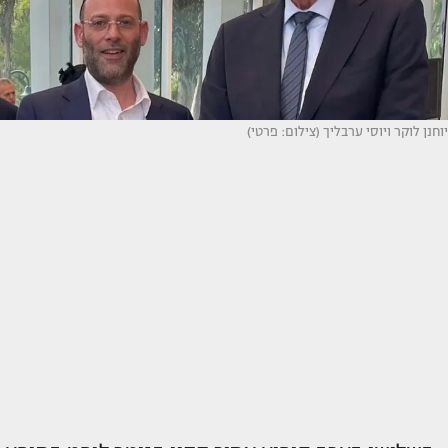
יוחנן לוקר ויוסי ערבליך (צילום: פרטי)