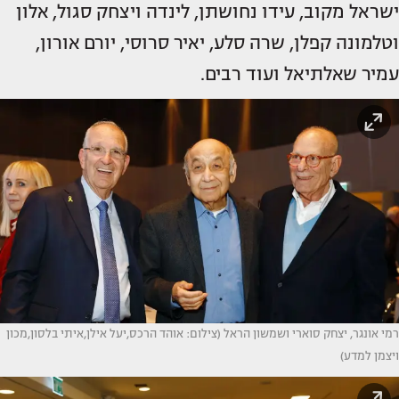
ישראל מקוב, עידו נחושתן, לינדה ויצחק סגול, אלון
וטלמונה קפלן, שרה סלע, יאיר סרוסי, יורם אורון,
עמיר שאלתיאל ועוד רבים.
רמי אונגר, יצחק סוארי ושמשון הראל (צילום: אוהד הרכס,יעל אילן,איתי בלסון,מכון
ויצמן למדע)