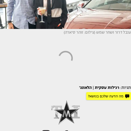
ענבל דרור ושחר שמש (צילום: זוהר סיארה)
תגיות:
רכילות עסקית
|
הלאונג'
מה הדעה שלכם בנושא?