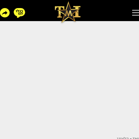
TMI
>
הלאונג