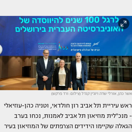
אשר כהן, אורלי שדה ויוג'ין קנדל (צילום: ורד פרקש)
ראש עיריית תל אביב רון חולדאי, וטניה כהן-עוזיאלי
- מנכ"לית מוזיאון תל אביב לאמנות, נכחו בערב
הגאלה שקיימו הידידים הצרפתים של המוזיאון בעיר