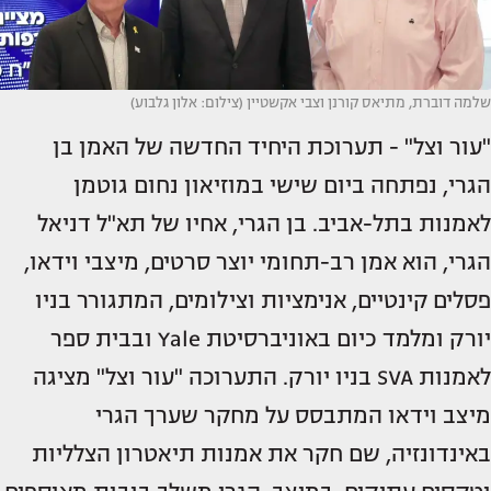
שלמה דוברת, מתיאס קורנן וצבי אקשטיין (צילום: אלון גלבוע)
"עור וצל" - תערוכת היחיד החדשה של האמן בן
הגרי, נפתחה ביום שישי במוזיאון נחום גוטמן
לאמנות בתל-אביב. בן הגרי, אחיו של תא"ל דניאל
הגרי, הוא אמן רב-תחומי יוצר סרטים, מיצבי וידאו,
פסלים קינטיים, אנימציות וצילומים, המתגורר בניו
יורק ומלמד כיום באוניברסיטת Yale ובבית ספר
לאמנות SVA בניו יורק. התערוכה "עור וצל" מציגה
מיצב וידאו המתבסס על מחקר שערך הגרי
באינדונזיה, שם חקר את אמנות תיאטרון הצלליות