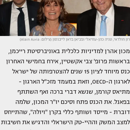
רון חולדאי, טניה כהן-עוזיאלי ופביאן בז׳אן לייבנסון (צילום: Alain Azria)
מכון אהרן למדיניות כלכלית באוניברסיטת רייכמן,
בראשות פרופ' צבי אקשטיין, אירח בחמישי האחרון
כנס מיוחד לציון 15 שנים להצטרפותה של ישראל
לארגון ה-OECD, וזאת במעמד מזכ"ל הארגון -
מתיאס קורמן, שנשא דברי ברכה ואף השתתף
בפאנל. את הכנס פתח וסיכם יו"ר המכון, שלמה
דוברת - מייסד ושותף כללי בקרן "ויולה", שהתייחס
למצב המשק וההיי-טק הישראלי והדגיש את חשיבות