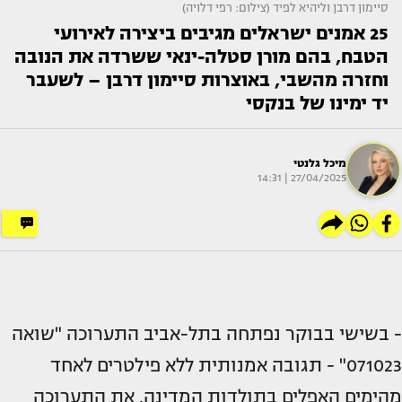
סיימון דרבן וליהיא לפיד (צילום: רפי דלויה)
25 אמנים ישראלים מגיבים ביצירה לאירועי
הטבח, בהם מורן סטלה-ינאי ששרדה את הנובה
וחזרה מהשבי, באוצרות סיימון דרבן – לשעבר
יד ימינו של בנקסי
מיכל גלנטי
27/04/2025 | 14:31
- בשישי בבוקר נפתחה בתל-אביב התערוכה "שואה
071023" - תגובה אמנותית ללא פילטרים לאחד
מהימים האפלים בתולדות המדינה. את התערוכה