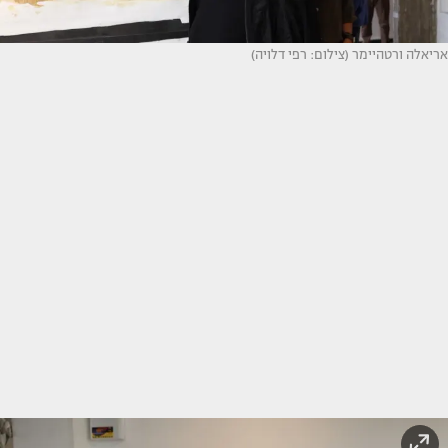
אריאלה ורטהיימר (צילום: רפי דלויה)