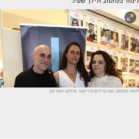
לימור פנחסוב ולילך שעיו.
לימור פנחסוב, נוגה פרידמן ורני סער (צילום: אסף לב)