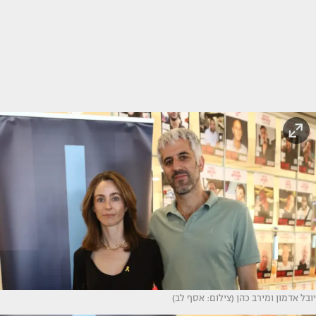
יובל אדמון ומירב כהן (צילום: אסף לב)