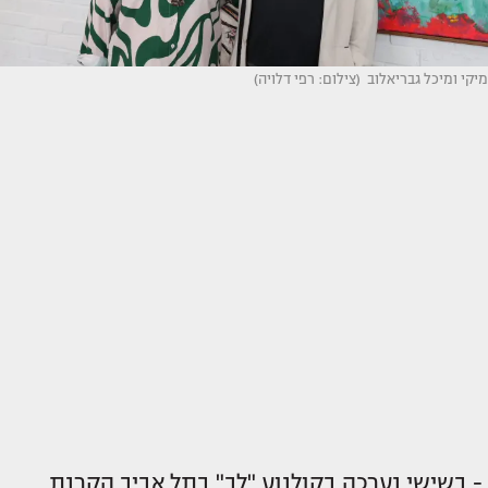
מיקי ומיכל גבריאלוב (צילום: רפי דלויה)
- בשישי נערכה בקולנוע "לב" בתל אביב הקרנת