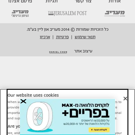
אודות
צור קשר
תגיות
פרסם אצלנו
כל הזכויות שמורות © 2014 מעריב און ליין בע"מ.
תנאי שימוש
פרטיות
ארכיון
|
|
עיצוב אתר
Our website uses cookies
When we provide Maariv, TMI and Sport1 content online, we use cookies to
provide social media features and to analyze our traffic. These tools are
important and necessary for our website functionality. Others are optional
and support Maariv, TMI and Sport1 activity and your online experience.
Are you happy to accept cookies?
We, and our partners, use information about your use of our site and your