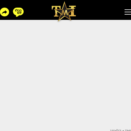
TMI
>
הלאונג