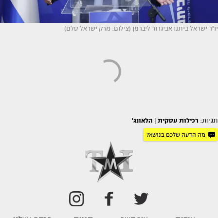
יו''ר ישראל ביתנו אביגדור ליברמן (צילום: מרק ישראל סלם)
תגיות:
רכילות עסקית
|
הלאונג'
מה הדעה שלכם בנושא?