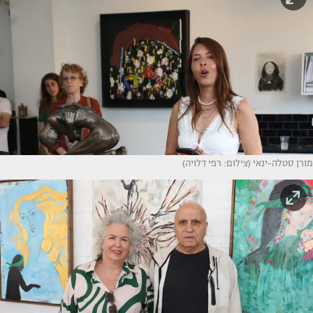
מורן סטלה-ינאי (צילום: רפי דלויה)