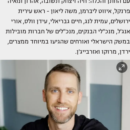
עם החתן והכלה: חיה ויצחק תשובה, אהרון ומאיה
פרנקל, איווט ליברמן, משה ליאון - ראש עירית
ירושלים, עמית לנג, חיים גבריאלי, עידן וולס, אורי
אנג'ל, מנכ"לי הבנקים, מנכ"לים של חברות מובילות
במשק הישראלי ואורחים שהגיעו במיוחד ממצרים,
ירדן, מרוקו ואזרבייג'ן.