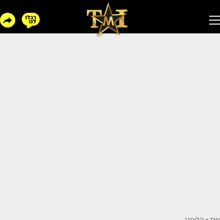
TMI
>
הלאונג