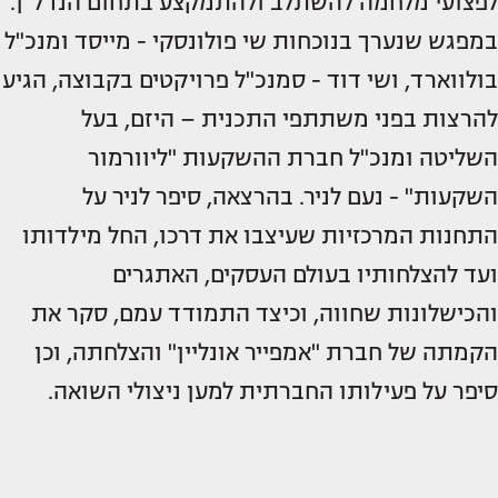
לפצועי מלחמה להשתלב ולהתמקצע בתחום הנדל"ן.
במפגש שנערך בנוכחות שי פולונסקי - מייסד ומנכ"ל
בולווארד, ושי דוד - סמנכ"ל פרויקטים בקבוצה, הגיע
להרצות בפני משתתפי התכנית – היזם, בעל
השליטה ומנכ"ל חברת ההשקעות "ליוורמור
השקעות" - נעם לניר. בהרצאה, סיפר לניר על
התחנות המרכזיות שעיצבו את דרכו, החל מילדותו
ועד להצלחותיו בעולם העסקים, האתגרים
והכישלונות שחווה, וכיצד התמודד עמם, סקר את
הקמתה של חברת "אמפייר אונליין" והצלחתה, וכן
סיפר על פעילותו החברתית למען ניצולי השואה.