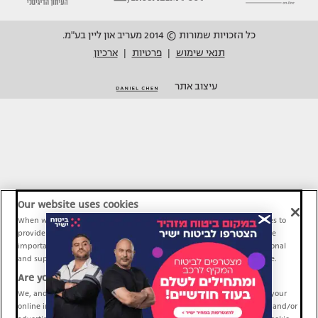
כל הזכויות שמורות © 2014 מעריב און ליין בע"מ.
תנאי שימוש
פרטיות
ארכיון
|
|
עיצוב אתר
Our website uses cookies
When we provide Maariv, TMI and Sport1 content online, we use cookies to
provide social media features and to analyze our traffic. These tools are
important and necessary for our website functionality. Others are optional
and support Maariv, TMI and Sport1 activity and your online experience.
Are you happy to accept cookies?
We, and our partners, use information about your use of our site and your
online interactions to improve our services and to personalize content and/or