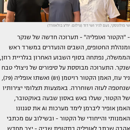
שי פולונסקי, נעם לניר ושי דוד (צילום: יח''צ בולאוורד)
- "הקטור ואופליה" - תערוכה חדשה של שנקר
ומנהלת החטופים, השבים והנעדרים במשרד ראש
הממשלה, נפתחה בסוף השבוע האחרון בגלריית רוזן,
שנקר. התערוכה מבוססת על סיפורים של ניצולי טבח
ניר עוז, האמן הקטור רויטמן (81) ואשתו אופליה (79),
שנחטפה לעזה ושוחררה. באמצעות תצלומי יצירותיו
של הקטור, שעלו באש באסון שבעה באוקטובר,
האמן אופיר ליברמן לימד מערכות AI את סגנונו
האמנותי והייחודי של הקטור - ובשילוב עם מכתבי
אהבה שכתב לאופליה בתקופת שביה - יצר מחדש