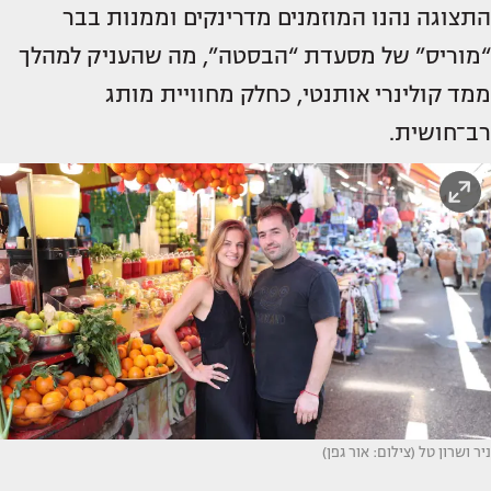
התצוגה נהנו המוזמנים מדרינקים וממנות בבר
“מוריס” של מסעדת “הבסטה”, מה שהעניק למהלך
ממד קולינרי אותנטי, כחלק מחוויית מותג
רב־חושית.
ניר ושרון טל (צילום: אור גפן)