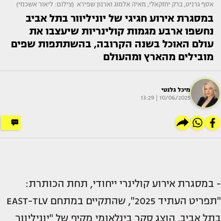
אסף גרניט, ברק יחזקאלי, מאיה אלמוג וארנון שפירא (צילום: ליאור אשכנזי)
במסגרת אירוע חגיגי של יוניליוור בתל אביב
נחשפו ארבע מגמות קולינריות שיעצבו את
עולם האוכל בשנה הקרובה, בהשתתפות שפים
מובילים מהארץ ומהעולם
מיכל גלנטי
10/06/2025 | 13:29
- במסגרת אירוע קולינרי ייחודי, תחת הכותרת:
"תפריט העתיד 2025", שהתקיים במתחם EAST-TLV
בתל אביב, הוצג סקר בינלאומי מקיף של "יוניליוור