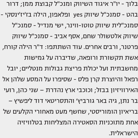
בלוך - יו"ר איגוד השיווק ומנכ"ל קבוצת ממן; דרור
בהט - סמנכ"ל שיווק yes ופלאפון, הילה בז'יז'ינסקי -
סמנכ"לית שיווק טוטו-ווינר, ישי מנדיל - סמנכ"ל
שיווק אלטשולר שחם, אסף אביב - סמנכ"ל שיווק
פרטנר, ורבים אחרים. עוד השתתפו: ד"ר הילה קורח,
אשת תקשורת ורופאה, שדיברה על גמישות
מחשבתית ועל יכולת פריצת גבולות מנטליים; יובל
רפאל והיוצרת קרן פלס - שסיפרו על המסע שלהן אל
האירוויזיון בבזל; וכוכבי ארץ נהדרת – שני כהן, רועי
בר נתן, גיה באר גורביץ׳ והתסריטאי דוד ליפשיץ –
בריאיון הומוריסטי, שחשף מעט מאחורי הקלעים של
אחת מתוכניות הסאטירה המצליחות בטלוויזיה
הישראלית.