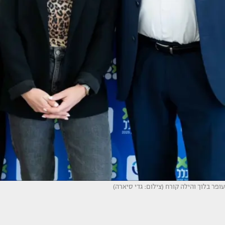
עופר בלוך והילה קורח (צילום: גדי סיארה)