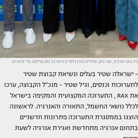
גיה באר גורביץ', שני כהן, סיגלית הורן גלפרין ורועי בר נתן (צילום: גדי סיארה)
- ישראלה שטיר בעלים ונשיאת קבוצת שטיר
לתערוכות וכנסים, וגיל שטיר - מנכ"ל הקבוצה, ערכו
את RAX , התערוכה המקצועית והמקיפה בישראל
לכלל נושאי החשמל, התאורה והאנרגיה. לראשונה
הוצגו בממסגרת התערוכה פתרונות חדשניים
בתחום אנרגיה מתחדשת ואגירת אנרגיה לשעת