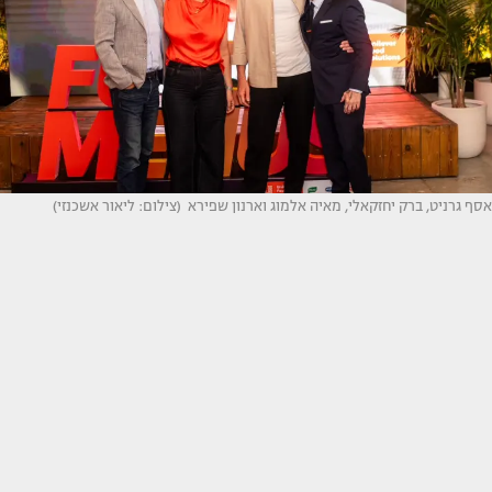
אסף גרניט, ברק יחזקאלי, מאיה אלמוג וארנון שפירא (צילום: ליאור אשכנזי)