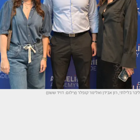
ליבר בלילתי, רון אבידן ואלינור קופלר (צילום: דויד ששון)