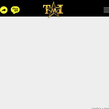
TMI
>
הלאונג