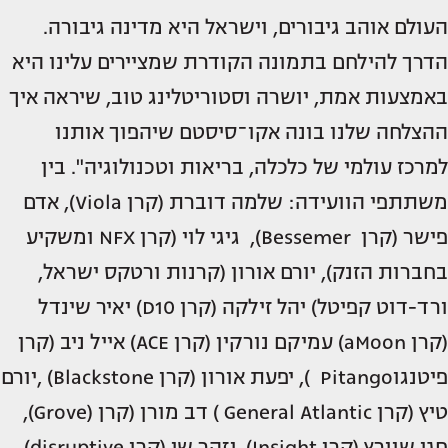
העולם אוהב גיבורים, וישראל היא מדינה גיבורה.
הדרך להילחם בתמונה הקודרת שמציירים עלינו היא
באמצעות אמת, יושרה וסטוריטלינג טוב, שיראה איך
ההצלחה שלנו בונה אקו־סיסטם שיהפוך אותנו
למרכז עולמי של כלכלה, בריאות וטכנולוגיה". בין
משתתפי הוועידה: שלמה דוברת (קרן Viola), אדם
פישר (קרן Bessemer), גיגי לוי (קרן NFX ומשקיע
בחברות הזנק), יורם אורון (קרנות ורטקס ישראל,
ורד-דוט קפיטל) יהל זילקה (קרן D10) יאיר שינדל
(קרן aMoon) עמיקם נורקין (קרן ACE) אייל ניב (קרן
פיטנגוPitango ), יפעת אורון (קרן Blackstone) ,יורם
טיץ (קרן General Atlantic ) דב מורן (קרן (Grove),
חגי שוורץ (קרן Insight), יזהר שי (קרן disruptive)