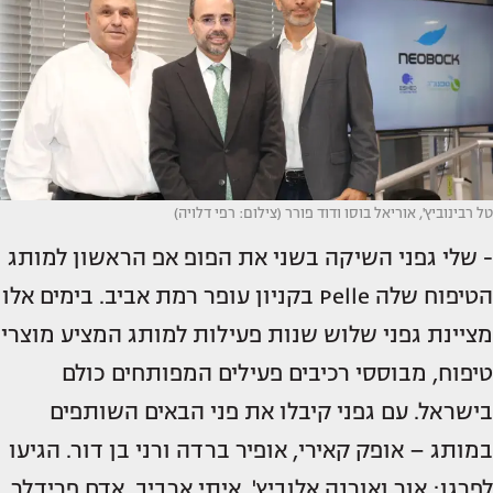
טל רבינוביץ', אוריאל בוסו ודוד פורר (צילום: רפי דלויה)
- שלי גפני השיקה בשני את הפופ אפ הראשון למותג
הטיפוח שלה Pelle בקניון עופר רמת אביב. בימים אלו
מציינת גפני שלוש שנות פעילות למותג המציע מוצרי
טיפוח, מבוססי רכיבים פעילים המפותחים כולם
בישראל. עם גפני קיבלו את פני הבאים השותפים
במותג – אופק קאירי, אופיר ברדה ורני בן דור. הגיעו
לפרגן: אור ואורנה אלוביץ', איתי ארביב, אדם פרידלר,