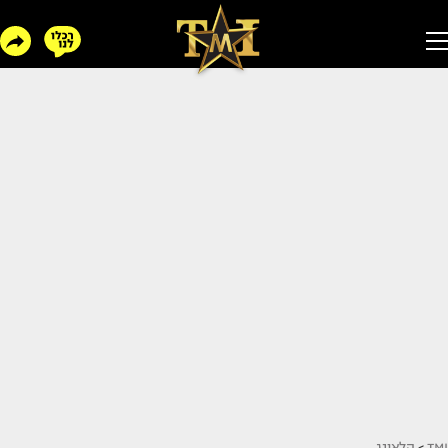
TMI
>
הלאונג