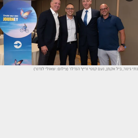
נתי גינור, ביל אקמן, נעם קנטי וריץ’ הנדלר (צילום: שאולי לנדנר)