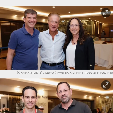
קרין מאיר-רובינשטין, דיוויד פיאלקו ומייקל אייזנברג (צילום: גיא יחיאלי)