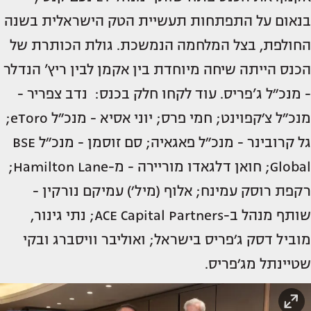
בנאום על התפתחות תעשיית הטק הישראלית בשנה
החולפת, בצל המלחמה הנמשכת. גולת הכותרת של
הכנס הייתה שיחה מיוחדת בין אקמן לבין ריץ’ הנדלר
- מנכ״ל ג’פריס. עוד לקחו חלק בכנס: נדב צפריר -
מנכ״ל צ׳קפוינט; חמי פרס; יוני אסיא - מנכ״ל eToro;
גל קרובינר - מנכ״ל פאגאיה; סם זוסמן - מנכ״ל BSE
Global; חואן דלגאדו מוריירה - מ-Hamilton Lane;
רקפת רוסק עמינח; אלוף (מיל׳) עמיקם נורקין -
שותף מנהל ב-ACE Capital Partners; נתי גינור,
מוביל דסק ג׳פריס בישראל; ואוליבר וויסברג ובקי
שטיינתל מג׳פריס.