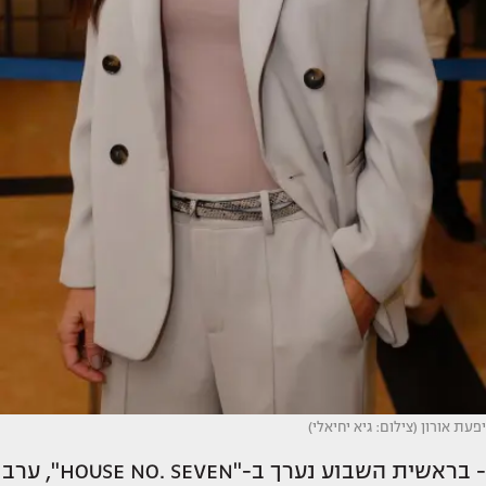
יפעת אורון (צילום: גיא יחיאלי)
- בראשית השבוע נערך ב-"HOUSE NO. SEVEN", ערב