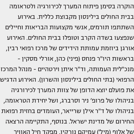
הוקרה בסימן פיתוח המערך לכירורגיה ולטראומה
בבית החולים בילינסון מקבוצת כללית. באירוע
השתתפו תורמים, אנשי מקצועות הבריאות וחיילים
שנפצעו בשדה הקרב וטופלו בבית החולים. האירוע
אורגן ביוזמת עמותת הידידים של מרכז רפואי רבין,
בראשות היו"ר פנחס (פיני) כהן, אורלי מסקין -
מנכ"לית העמותה, וד"ר איתן וירטהיים - מנהל המרכז
הרפואי (בתי החולים בילינסון והשרון). האירוע הדגיש
את פועלם יוצא הדופן של צוות המערך לכירורגיה
בניהולו של פרופ’ ניר וסרברג, ושל יחידת הטראומה,
בניהולו של ד"ר אילן שרייאר, העומדים בחזית רפואת
החירום של מדינת ישראל. בנוסף, התקיימה הרצאה
של אלוף (מיל') עמיקם נורקין, מפקד חיל האוויר