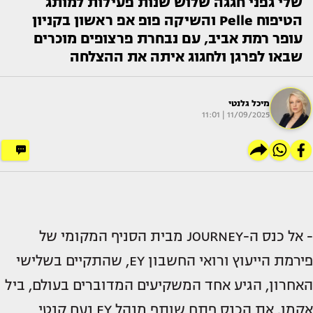
שלי גפני חגגה שלוש שנות פעילות למותג
הטיפוח Pelle והשיקה פופ אפ ראשון בקניון
עופר רמת אביב, עם נבחרת פרצופים מוכרים
שבאו לפרגן ולחגוג איתה את ההצלחה
מיכל גלנטי
11/09/2025 | 11:01
- אל כנס ה-JOURNEY מבית הסניף המקומי של
פירמת הייעוץ ורואי החשבון EY, שהתקיים בשלישי
האחרון, הגיע אחד המשקיעים המדוברים בעולם, ביל
אקמן. את הכנס פתח שותף מנהל EY נעם קנטי,