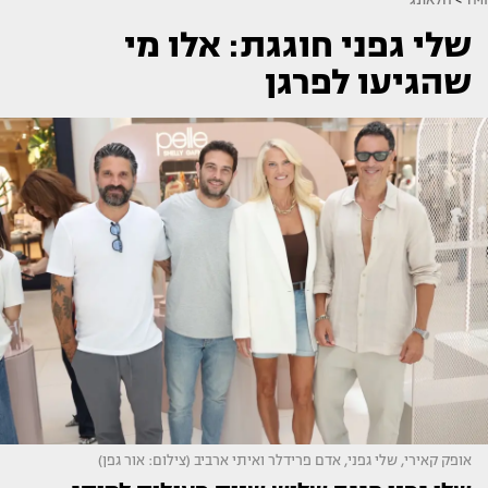
שלי גפני חוגגת: אלו מי
שהגיעו לפרגן
אופק קאירי, שלי גפני, אדם פרידלר ואיתי ארביב (צילום: אור גפן)