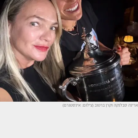
ארינה סבלנקה וקרן ברטוב (צילום: אינסטגרם)