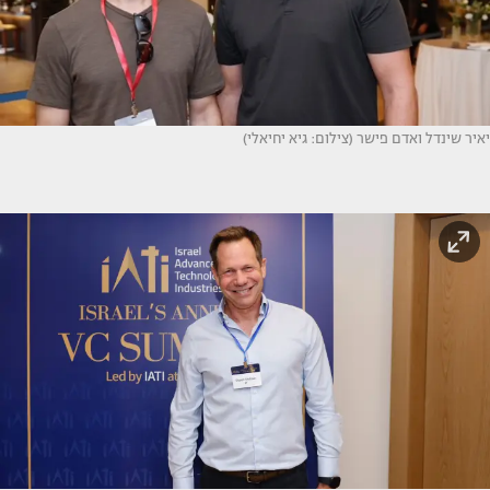
יאיר שינדל ואדם פישר (צילום: גיא יחיאלי)