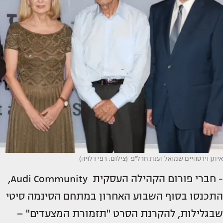
איתן וירטהיים שמואל וענת חרל''פ (צילום: רפי דלויה)
- חברי פורום הקהילה העסקית Audi Community,
התכנסו בסוף השבוע האחרון במתחם הסינמה סיטי
שבגלילות, להקרנת הסרט "תזמורת המצעדים" –