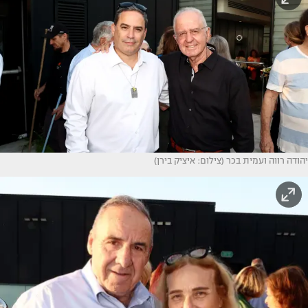
יהודה רווה ועמית בכר (צילום: איציק בירן)