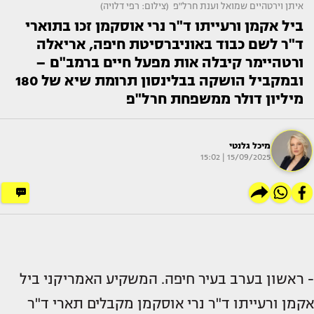
איתן וירטהיים שמואל וענת חרל"פ (צילום: רפי דלויה)
ביל אקמן ורעייתו ד"ר נרי אוסקמן זכו בתוארי
ד"ר לשם כבוד באוניברסיטת חיפה, אריאלה
ורטהיימר קיבלה אות מפעל חיים ברמב"ם –
ובמקביל הושקה בבלינסון תרומת שיא של 180
מיליון דולר ממשפחת חרל"פ
מיכל גלנטי
15/09/2025 | 15:02
- ראשון בערב בעיר חיפה. המשקיע האמריקני ביל
אקמן ורעייתו ד"ר נרי אוסקמן מקבלים תארי ד"ר