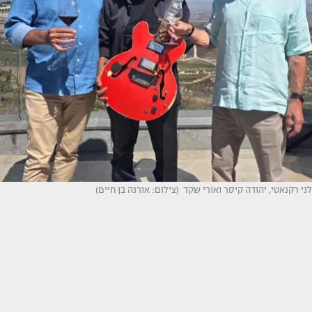
לני רקנאטי, יהודה קיסר ואורי שקד (צילום: אורנה בן חיים)