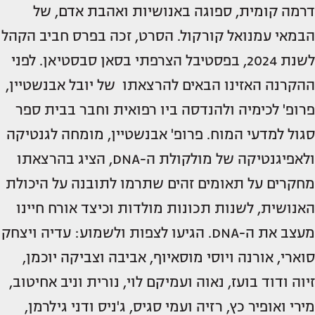
דרמה קומית, ספוגה באנושיות ואהבת אדם, של
הבמאי עמנואל קורקול. הסרט, זכה בפרס חביב הקהל
לשנת 2024, בפסטיבל הצרפתי בסאן סבסטיאן. לפני
ההקרנה האזינו הבאים להרצאתו של יובל אבנשטיין,
פרופ' לכימיה ולהנדסה ביו רפואית וחבר בבית ספר
סגול למדעי המוח. פרופ' אבנשטיין, מומחה לגנטיקה
ולאפיגנטיקה של מולקולת ה-DNA, הציג בהרצאתו
מחקרים על תאומים זהים שתרמו לתובנה על היכולת
האנושית, לשנות תכונות מולדות וכיצד אורח חיינו
מעצב את ה-DNA. הגיעו לצפות ולשמוע: עדיה ויצחק
סוארי, אורנה ויוסי מוסאיוף, אביבה וצביקה יוכמן,
זיוה ודוד בועז, נאוה ועמיקם לוי, נורית וניב אחיטוב,
מירי ואופיר כץ, רזיה ועמי סגיס, ג'ניס ודני גילרמן,