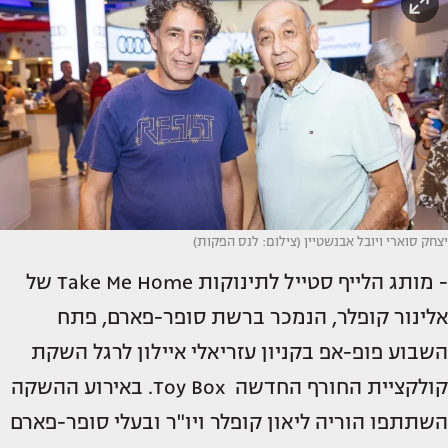
יצחק סוארי ויובל אבנשטיין (צילום: לנס הפקות)
- מותג הלייף סטייל לתינוקות Take Me Home של
אלינור קופלר, הנמכר ברשת סופר-פארם, פתח
השבוע פופ-אפ בקניון עזריאלי איילון לרגל השקת
קולקציית החורף החדשה Toy Box. באירוע ההשקה
השתתפו הוריה ליאון קופלר ויו"ר ובעלי סופר-פארם