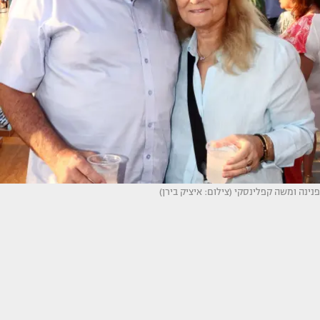
פנינה ומשה קפלינסקי (צילום: איציק בירן)