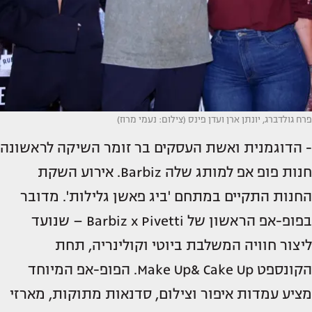
פרח גולדברג, יונתן ארן ועדן פינס (צילום: נעמי מרוז)
- הדוגמנית ואשת העסקים בר זומר השיקה לראשונה
חנות פופ אפ למותג שלה Barbiz. אירוע השקת
החנות התקיים במתחם 'ביג פאשן גלילות'. מדובר
בפופ-אפ הראשון של Barbiz x Pivetti – שנועד
ליצור חוויה המשלבת ביוטי וקולינריה, תחת
הקונספט Make Up& Cake Up. הפופ-אפ המיוחד
מציע עמדות איפור וצילום, סדנאות מתוקות, מארזי