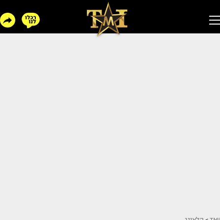
TMI
>
הלאונג