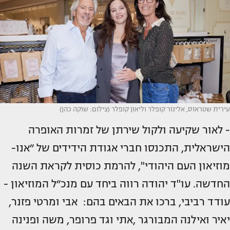
עירית שטראוס, אלינור קופלר וליאון קופלר (צילום: שוקה כהן)
- לאור שקיעה ולקול שירתן של זמרות האופרה
הישראלית, התכנסו חברי אגודת הידידים של ״אנו-
מוזיאון העם היהודי", להרמת כוסית לקראת השנה
החדשה. עו"ד יהודה רווה ביחד עם מנכ״ל המוזיאון -
עודד רביבי, ברכו את הבאים בהם: אבי ומרטי פזנר,
יאיר ואילנה המבורגר ,אתי וגד פרופר, משה ופנינה