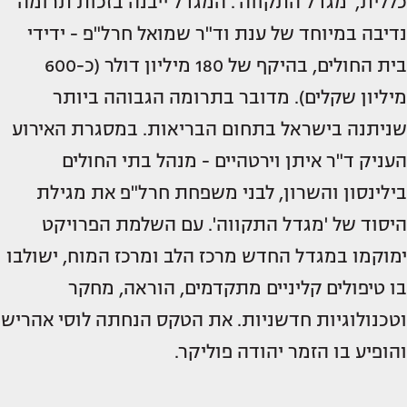
כללית, 'מגדל התקווה'. המגדל ייבנה בזכות תרומה
נדיבה במיוחד של ענת וד"ר שמואל חרל"פ - ידידי
בית החולים, בהיקף של 180 מיליון דולר (כ-600
מיליון שקלים). מדובר בתרומה הגבוהה ביותר
שניתנה בישראל בתחום הבריאות. במסגרת האירוע
העניק ד"ר איתן וירטהיים - מנהל בתי החולים
בילינסון והשרון, לבני משפחת חרל"פ את מגילת
היסוד של 'מגדל התקווה'. עם השלמת הפרויקט
ימוקמו במגדל החדש מרכז הלב ומרכז המוח, ישולבו
בו טיפולים קליניים מתקדמים, הוראה, מחקר
וטכנולוגיות חדשניות. את הטקס הנחתה לוסי אהריש
והופיע בו הזמר יהודה פוליקר.