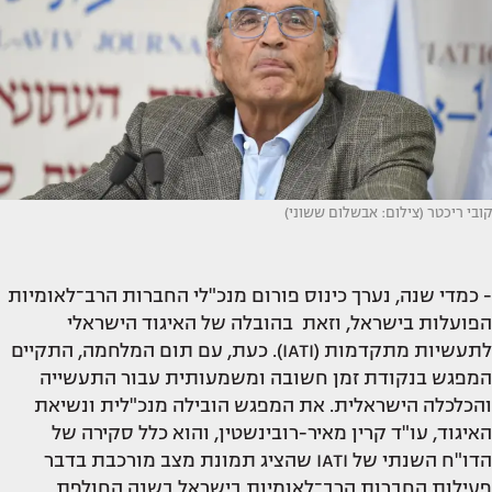
קובי ריכטר (צילום: אבשלום ששוני)
- כמדי שנה, נערך כינוס פורום מנכ"לי החברות הרב־לאומיות
הפועלות בישראל, וזאת בהובלה של האיגוד הישראלי
לתעשיות מתקדמות (IATI). כעת, עם תום המלחמה, התקיים
המפגש בנקודת זמן חשובה ומשמעותית עבור התעשייה
והכלכלה הישראלית. את המפגש הובילה מנכ"לית ונשיאת
האיגוד, עו"ד קרין מאיר-רובינשטין, והוא כלל סקירה של
הדו"ח השנתי של IATI שהציג תמונת מצב מורכבת בדבר
פעילות החברות הרב־לאומיות בישראל בשנה החולפת.