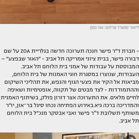
ליאור סושרד (צילום: אור גפן)
- חברת ד״ר פישר חנכה תערוכה חדשה בגלריית ZOA על שם
דבורה פישר, בבית ציוני אמריקה תל אביב - ״האור שבפצע״ –
המבוססת על עבודות של אמני בית הלוחם תל אביב.
העבודות, שנוצרו במסגרת חוגי האמנות של בית הלוחם,
מביאות אל הקיר את פצעי הגוף והנפש, את תהליכי השיקום
וההתמודדות - לצד מבטים של תקווה, אופטימיות ושאיפה
לחיים מלאים. את התערוכה אצר דורון פולק, בשיתוף האמנית
והמדריכה ברכה גיא.באירוע הפתיחה נכחו סיגל בר־און, יו״ר
משותף תשלובת ד”ר פישר ואבי אבסקר מנכ״ל בית הלוחם
תל אביב.