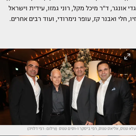
גדי אונגר, ד"ר מיכל מקל, רוני גמזו, עידית וישראל
זיו, חלי ואבנר קז, עופר נימרודי, ועוד רבים אחרים.
עלא טנוס, אליאס טנוס, רפי ביסקר ו-וסים טנוס (צילום: רפי דלויה)