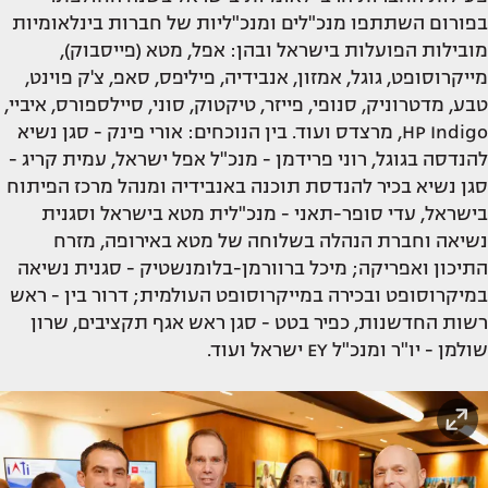
בפורום השתתפו מנכ"לים ומנכ"ליות של חברות בינלאומיות
מובילות הפועלות בישראל ובהן: אפל, מטא (פייסבוק),
מייקרוסופט, גוגל, אמזון, אנבידיה, פיליפס, סאפ, צ'ק פוינט,
טבע, מדטרוניק, סנופי, פייזר, טיקטוק, סוני, סיילספורס, איביי,
HP Indigo, מרצדס ועוד. בין הנוכחים: אורי פינק - סגן נשיא
להנדסה בגוגל, רוני פרידמן - מנכ"ל אפל ישראל, עמית קריג -
סגן נשיא בכיר להנדסת תוכנה באנבידיה ומנהל מרכז הפיתוח
בישראל, עדי סופר-תאני - מנכ"לית מטא בישראל וסגנית
נשיאה וחברת הנהלה בשלוחה של מטא באירופה, מזרח
התיכון ואפריקה; מיכל ברוורמן-בלומנשטיק - סגנית נשיאה
במיקרוסופט ובכירה במייקרוסופט העולמית; דרור בין - ראש
רשות החדשנות, כפיר בטט - סגן ראש אגף תקציבים, שרון
שולמן - יו"ר ומנכ"ל EY ישראל ועוד.