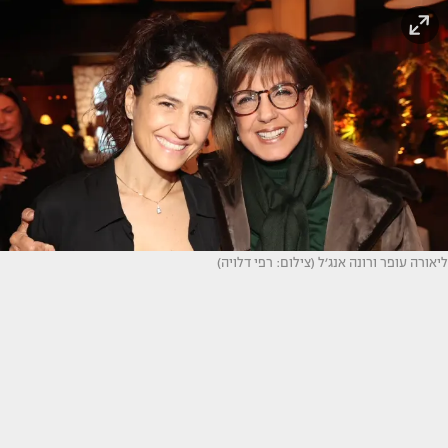
ליאורה עופר ורונה אנג׳ל (צילום: רפי דלויה)