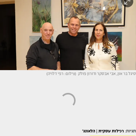
סיגל בר און, אבי אבסקר ודורון פולק (צילום: רפי דלויה)
תגיות:
רכילות עסקית
|
הלאונג'