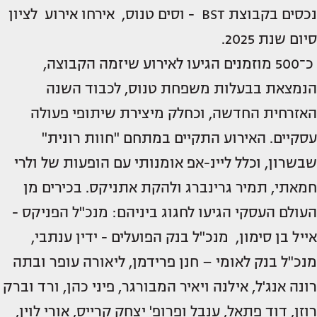
נכסים בקבוצת BST - וסים טנוס, אירחו אירוע לציון
סיום שנת 2025.
כ־500 מוזמנים הגיעו לאירוע שיזמה הקבוצה,
הנמצאת בבעלות משפחת טנוס, לכבוד השנה
האזרחית החדשה, וכחלק מיצירת שיתופי פעולה
עסקיים. האירוע התקיים במתחם "חוות רונית"
שבשרון, וכלל ליינ-אפ אומנותי עם הופעות של ולרי
חמאתי, תמיר גרינברג ולהקת אתניקס. בכירים מן
העולם העסקי הגיעו לחגוג ביניהם: מנכ"ל הפניקס -
אייל בן סימון, מנכ"ל בנק הפועלים - ידין ענתבי,
מנכ"ל בנק לאומי – חנן פרידמן, ליאורה עופר ובתה
רונה אנג'ל, אילנה ויאיר המבורגר, פיני כהן, ורד וברק
רוזן, דוד פתאל, ענבל ופרופ' יצחק קרייס, אורי לוין,