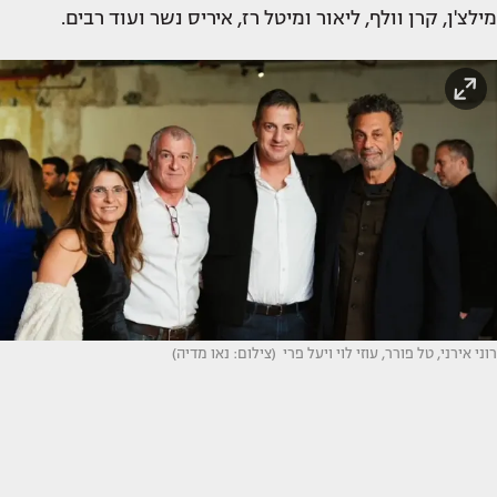
מילצ'ן, קרן וולף, ליאור ומיטל רז, איריס נשר ועוד רבים.
רוני אירני, טל פורר, עוזי לוי ויעל פרי (צילום: נאו מדיה)