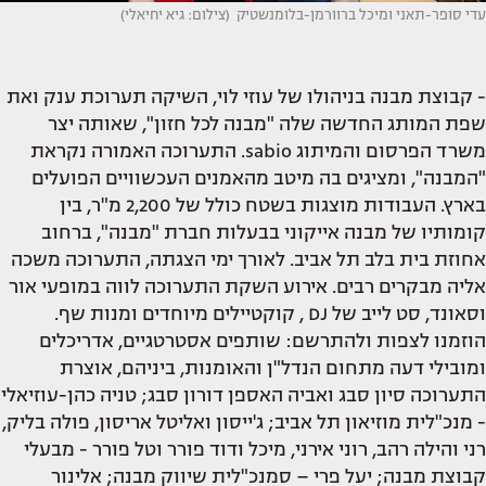
עדי סופר-תאני ומיכל ברוורמן-בלומנשטיק (צילום: גיא יחיאלי)
- קבוצת מבנה בניהולו של עוזי לוי, השיקה תערוכת ענק ואת
שפת המותג החדשה שלה "מבנה לכל חזון", שאותה יצר
משרד הפרסום והמיתוג sabio. התערוכה האמורה נקראת
"המבנה", ומציגים בה מיטב מהאמנים העכשוויים הפועלים
בארץ. העבודות מוצגות בשטח כולל של 2,200 מ"ר, בין
קומותיו של מבנה אייקוני בבעלות חברת "מבנה", ברחוב
אחוזת בית בלב תל אביב. לאורך ימי הצגתה, התערוכה משכה
אליה מבקרים רבים. אירוע השקת התערוכה לווה במופעי אור
וסאונד, סט לייב של DJ , קוקטיילים מיוחדים ומנות שף.
הוזמנו לצפות ולהתרשם: שותפים אסטרטגיים, אדריכלים
ומובילי דעה מתחום הנדל"ן והאומנות, ביניהם, אוצרת
התערוכה סיון סבג ואביה האספן דורון סבג; טניה כהן-עוזיאלי
- מנכ"לית מוזיאון תל אביב; ג'ייסון ואליטל אריסון, פולה בליק,
רני והילה רהב, רוני אירני, מיכל ודוד פורר וטל פורר - מבעלי
קבוצת מבנה; יעל פרי – סמנכ"לית שיווק מבנה; אלינור