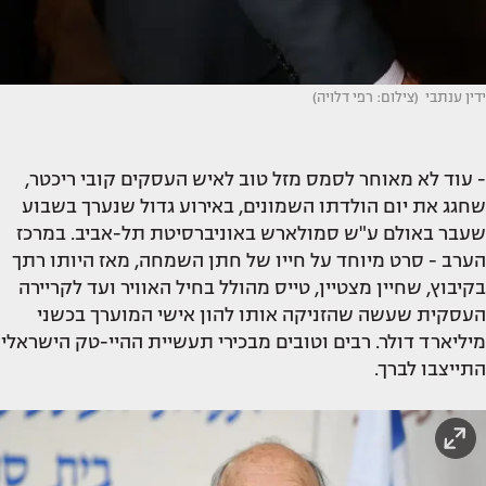
ידין ענתבי (צילום: רפי דלויה)
- עוד לא מאוחר לסמס מזל טוב לאיש העסקים קובי ריכטר,
שחגג את יום הולדתו השמונים, באירוע גדול שנערך בשבוע
שעבר באולם ע"ש סמולארש באוניברסיטת תל-אביב. במרכז
הערב - סרט מיוחד על חייו של חתן השמחה, מאז היותו רתך
בקיבוץ, שחיין מצטיין, טייס מהולל בחיל האוויר ועד לקריירה
העסקית שעשה שהזניקה אותו להון אישי המוערך בכשני
מיליארד דולר. רבים וטובים מבכירי תעשיית ההיי-טק הישראלי
התייצבו לברך.