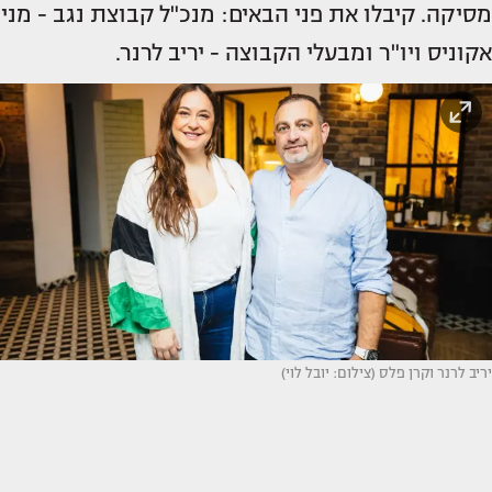
מסיקה. קיבלו את פני הבאים: מנכ"ל קבוצת נגב - מני
אקוניס ויו"ר ומבעלי הקבוצה - יריב לרנר.
יריב לרנר וקרן פלס (צילום: יובל לוי)