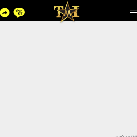
TMI
>
הלאונג