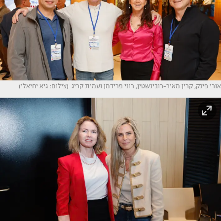
אורי פינק, קרין מאיר-רובינשטין, רוני פרידמן ועמית קריג (צילום: גיא יחיאלי)