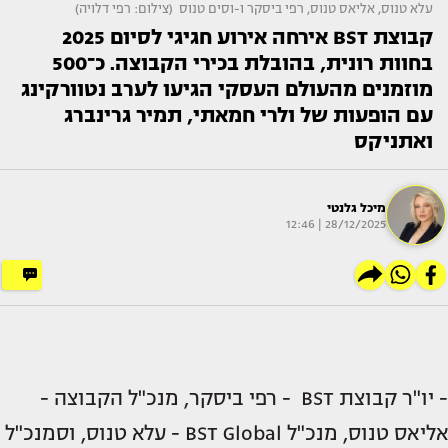
עלא טנוס, אליאס טנוס, רפי ביסקר ו-וסים טנוס (צילום: רפי דלויה)
קבוצת BST אירחה אירוע חגיגי לסיום 2025
בחוות רונית, בהובלת בכירי הקבוצה. כ־500
מוזמנים מהעולם העסקי הגיעו לערב נטוורקינג
עם הופעות של ולרי חמאתי, תמיר גרינברג
ואתניקס
מיכל גלנטי
28/12/2025 | 12:46
- יו"ר קבוצת BST - רפי ביסקר, מנכ"ל הקבוצה -
אליאס טנוס, מנכ"ל BST Global - עלא טנוס, וסמנכ"ל