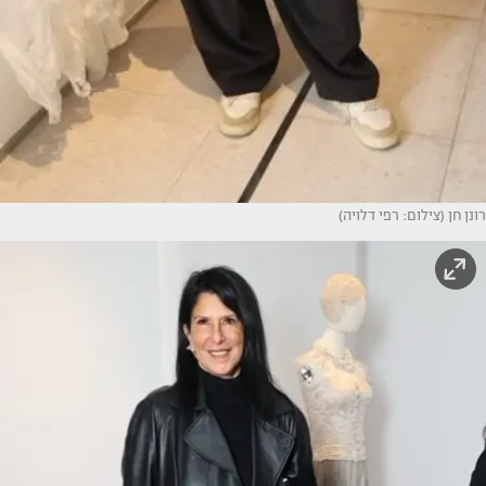
רונן חן (צילום: רפי דלויה)