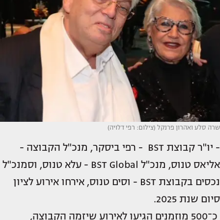
שרה סלע ואהרון פרנקל (צילום: רפי דלויה)
- יו"ר קבוצת BST - רפי ביסקר, מנכ"ל הקבוצה -
אליאס טנוס, מנכ"ל BST Global - עלא טנוס, וסמנכ"ל
נכסים בקבוצת BST - וסים טנוס, אירחו אירוע לציון
סיום שנת 2025.
כ־500 מוזמנים הגיעו לאירוע שיזמה הקבוצה,