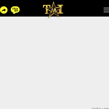
TMI
>
הלאונג