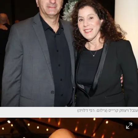
ענבל ויצחק קרייס (צילום: רפי דלויה)