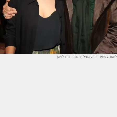
ליאורה עופר ורונה אנג'ל (צילום: רפי דלויה)