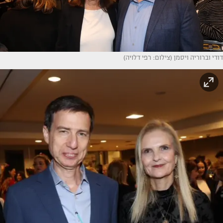
דודי וברוריה ויסמן (צילום: רפי דלויה)