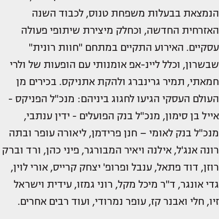
הנמצאת בבעלות משפחת טנוס, לכבוד השנה
האזרחית החדשה, וכחלק מיצירת שיתופי פעולה
עסקיים. האירוע התקיים במתחם "חוות רונית"
שבשרון, וכלל ליינ-אפ אומנותי עם הופעות של ולרי
חמאתי, תמיר גרינברג ולהקת אתניקס. בכירים מן
העולם העסקי הגיעו לחגוג ביניהם: מנכ"ל הפניקס -
אייל בן סימון, מנכ"ל בנק הפועלים - ידין ענתבי,
מנכ"ל בנק לאומי – חנן פרידמן, ליאורה עופר ובתה
רונה אנג'ל, אילנה ויאיר המבורגר, פיני כהן, ורד וברק
רוזן, דוד פתאל, ענבל ופרופ' יצחק קרייס, אורי לוין,
גדי אונגר, ד"ר מיכל מקל, רוני גמזו, עידית וישראל
זיו, חלי ואבנר קז, עופר נמרודי, ועוד רבים אחרים.