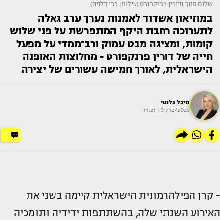
שלום חנוך ודורין פרנקפורט (צילום: רפי דלויה)
במוזיאון אשדוד לאמנות נערך ערב גאלה
לתערוכה רחבת היקף המתפרשת על פני שלוש
קומות, ומציגה מבט עמוק ורב־ממדי על מפעל
חייה של דורין פרנקפורט - מחלוצות האופנה
הישראלית, לאורך חמישה עשורים של יצירה
מיכל גלנטי
31/12/2025 | 11:21
- קרן הפילהרמונית הישראלית קיימה בשני את
האירוע השנתי שלה, בהשתתפות ידידיה ותומכיה