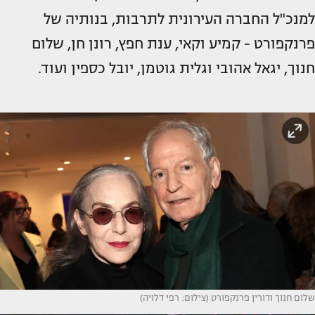
למנכ"ל החברה העירונית לתרבות, בנותיה של
פרנקפורט - קמיע וקאי, ענת חפץ, רונן חן, שלום
חנוך, יגאל אהובי וגלית גוטמן, יובל כספין ועוד.
שלום חנוך ודורין פרנקפורט (צילום: רפי דלויה)