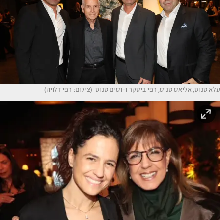
עלא טנוס, אליאס טנוס, רפי ביסקר ו-וסים טנוס (צילום: רפי דלויה)