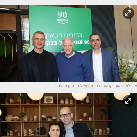
אבי לוי, ליאון רקנאטי ודני ימין (צילום: סיון פרג')