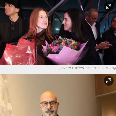
קמיע וקיאן פרנקפורט (צילום: רפי דלויה)