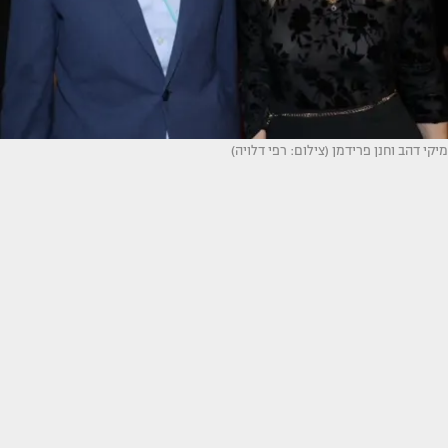
מיקי דהב וחנן פרידמן (צילום: רפי דלויה)