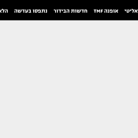
אליטי
אופנה TMF
חדשות הבידור
נתפסו בעדשה
הלאו