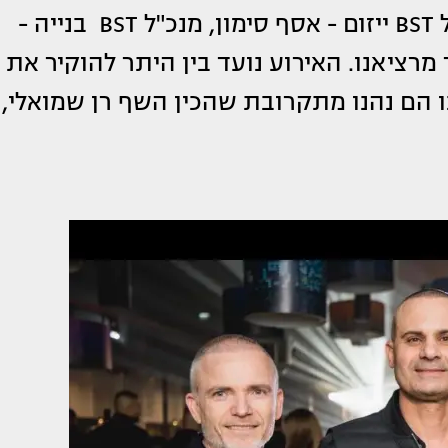
טנוס, המשנה למנכ"ל - ערן קונפינו, מנכ"ל BST ייזום - אסף סימון, מנכ"ל BST בנייה -
 ומנכ"ל BST BuiltUp - אמיר מרציאנו. האירוע נועד בין היתר להוקיר את
כו הם נהנו מתקרובת שהכין השף רן שמואלי,