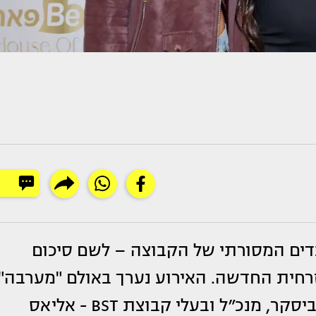
לאירוע העובדים המסורתי של הקבוצה – לשם סיכום
רחית החדשה. האירוע נערך באולם "מערבה"
שבגעש בהשתתפות: יו"ר הקבוצה - רפי ביסקר, מנכ״ל ובעלי קבוצת BST - אליאס