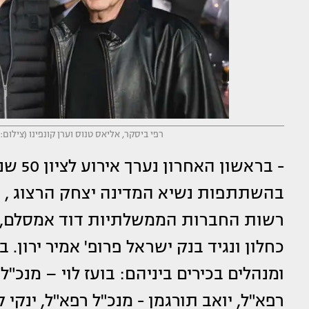
רפי ביסקר, אליאס טנוס וערן קונפינו (צילום: Tomer Foltyn / Foltyn Photography תומר פולטין
- ברא
בהשתתפות נשיא המדינה יצחק הרצוג , ש
רשות החברות הממשלתיות דוד אמסלם, 
כחלון ונגיד בנק ישראל פרופ' אמיר ירון
ומנהלים בכירים ביניהם: בועז לוי – מנכ"ל 
רפא"ל, יואב תורגמן - מנכ"ל רפא"ל, ינקי