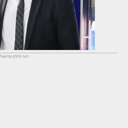
רועי כחלון ומישאל 