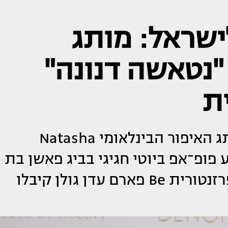
ישראל: מותג
 "נטאשה דנונה"
ת
בראשון בבוקר הושק בישראל מותג האיפור הבינלאומי Natasha
פארם, באירוע פופ־אפ ביוטי חגיגי בביג פאשן בת
ים. נטאשה דנונה, מנכ״ל הרשת ופרזנטורית Be פארם עדן גולן קיבלו