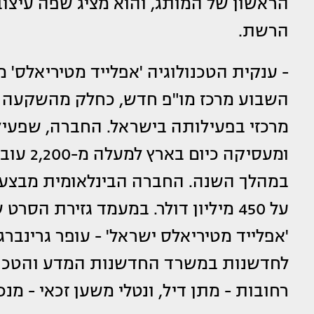
הראשון של המותג, והוא מציג שפה עיצו
הרשת.
- ענקית הטכנולוגיה 'אפלייד מטיריאלס'
השבוע מרכז מו"פ חדש, כחלק מהשקעה של
מרכזי בפעילותה בישראל. החברה, שפעיל
במהלך השנה. החברה הבינלאומית מבצעת
על 450 מיליון דולר. במעמד גזירת ה
'אפלייד מטיריאלס ישראל' - עופר גרינב
לחדשנות במשרד החדשנות המדע והטכנולו
רחובות - מתן דיל, ונטלי משען זכאי - מנכ