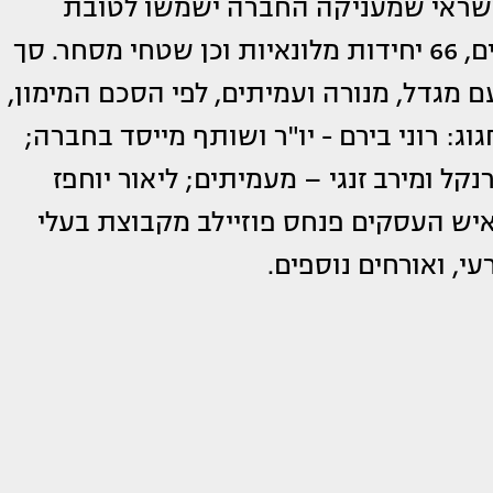
 מסגרות האשראי שמעניקה החברה ישמשו לטובת
הקמת פרויקט של 372 יחידות דיור למגורים, 66 יחידות מלונאיות וכן שטחי מסחר. סך
 מגדל, מנורה ועמיתים, לפי הסכם המימון,
הגיעו לחגוג: רוני בירם - יו"ר ושותף מייסד בחברה;
נקל ומירב זנגי – מעמיתים; ליאור יוחפז
 איש העסקים פנחס פוזיילב מקבוצת בעלי
י, ואורחים נוספים.