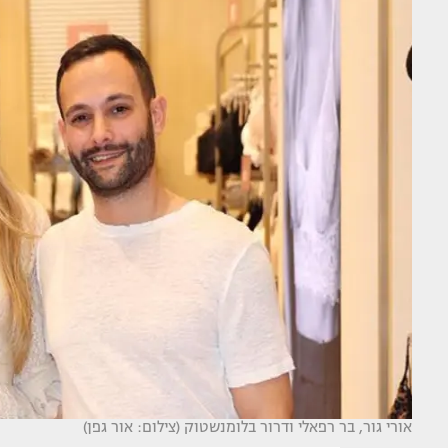
אורי גור, בר רפאלי ודרור בלומנשטוק (צילום: אור גפן)