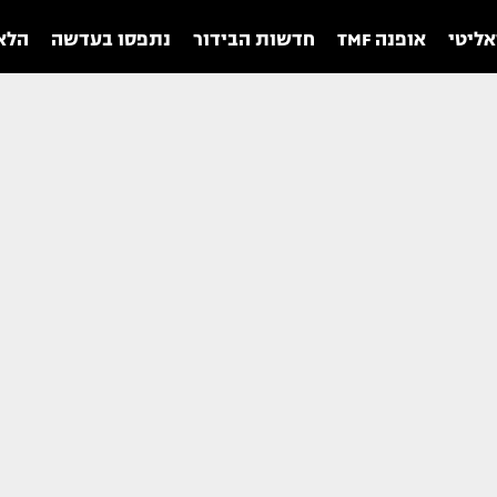
אליטי
אופנה TMF
חדשות הבידור
נתפסו בעדשה
הלאו