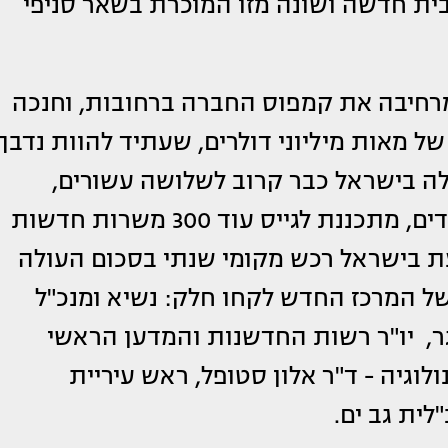
בית חדשה ושונה מזו המוכרת בשאר סניפי
 מרחיבה את קמפוס החברה ברחובות, וחנכה
 מאות מיליוני דולרים, שעתיד להוות נדבך
ה בישראל כבר קרוב לשלושה עשורים,
ומעסיקה כיום בארץ למעלה מ-2,200 עובדים, מתכננת לגייס עוד 300 משרות חדשות
 בישראל רכש מקומי שנתי בסכום העולה
סרט של המרכז החדש לקחו חלק: נשיא ומנכ"ל
רגר, יו"ר רשות החדשנות והמדען הראשי
גיה - ד"ר אלון סטופל, ראש עיריית
"לית גב ים.