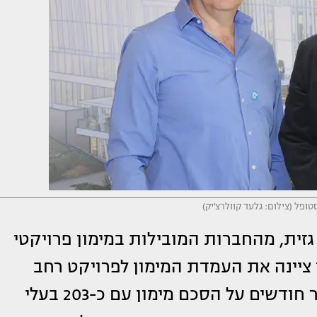
טופל (צילום: גלעד קוולרצ'יק)
גזית, מהחברות המובילות במימון פרויקטי
 ציינה את העמדת המימון לפרויקט רחב
היקף בשדה דב. ברקת חתמה לפני מספר חודשים על הסכם מימון עם כ-203 בעלי