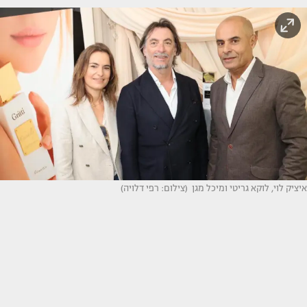
איציק לוי, לוקא גריטי ומיכל מגן (צילום: רפי דלויה)