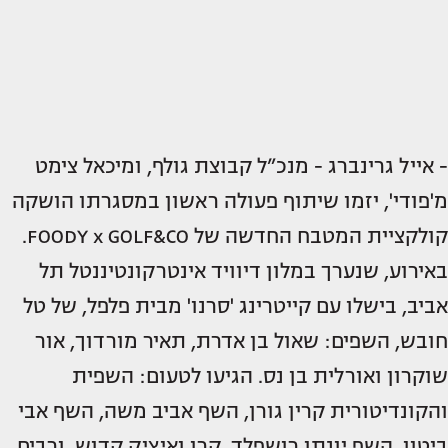
- אייל גרינברג - מנכ”ל קבוצת גולף, ומיכאל צימט
מ'פודי', יזמו שיתוף פעולה ראשון במסגרתו הושקה
קולקציית המטבח החדשה של FOODY x GOLF&CO.
באירוע, שנערך במלון דיוויד אינטרקונטיננטל תל
אביב, בישלו עם קייטרינג 'סרנו' מבית פלפל, של טל
חובש, השפים: שאול בן אדרת, תאיר מורדוך, אור
שוקרון ואורלית בן נס. הגיעו לטעום: השפית
והקונדיטורית קרין גורן, השף אביב משה, השף אבי
ביטון, השף יונתן רושפלד, קרן ואיציק קדוש, ורבים