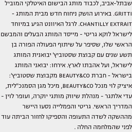
שבתל-אביב, לכבוד מותג הבישום האיטלקי המוביל
GRITTI. באירוע הושק ניחוח חדש מבית המותג -
CHANTILLY EXTRAIT. לרגל האיוונט הגיע במיוחד
לישראל לוקא גריטי - מייסד המותג הבעלים והמבשם
הראשי שלו, שסיפר על שיתוף הפעולה הפורה בן
תשע שנים עם קבוצת שסטוביץ' יבואנית המותג
לישראל, ועל אהבתו לארץ. אירחו: יבואני המותג
בישראל - חברת BEAUTY&CO מקבוצת שסטוביץ':
איציק לוי מנכל BEAUTY&CO, מיכל מגן הסמנכ"לית,
עדי אלתגר - מנהלת שיווק מותגי יוקרה, ועופר לוין -
המדריך הראשי. גריטי והפמלייה נסעו היישר
מההשקה לשדה התעופה והספיקו לחזור הביתה עוד
לפני שהמלחמה החלה .