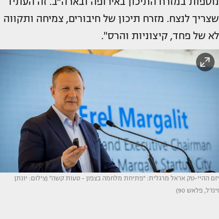
נוספות במזרח התיכון באירופה ובארה״ב. זה העתיד
שצריך לנצח. מזרח תיכון של חיבורים, צמיחה ותקווה
לא של פחד, קיצוניות והרס".
יזם ההיי-טק אראל מרגלית: ''פתיחת מלחמה בצפון - טעות קשה'' (צילום: יונתן
זינדל, פלאש 90)