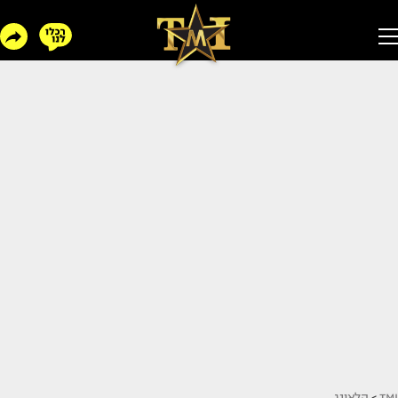
TMI
>
הלאונג