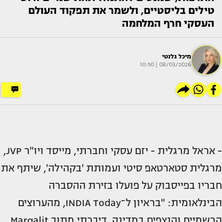
טילים בליסטיים, ולשמר את תפקוד העולם
העסקי חרף המלחמה
מיכל גלנטי
08/03/2026 | 10:50
- אראל מרגלית - יזם עסקי וחברתי, מייסד ויו"ר JVP,
מרגלית סטארטאפ סיטי ועמותת 'בקהילה', שיתף את
חבריו בפייסבוק על פועלו בזירת ההסברה
הבינלאומית: "בראיון ל־INDIA Today, מהערוצים
הרשמיים והנצפים במדינה, דיברתי מתוך Margalit