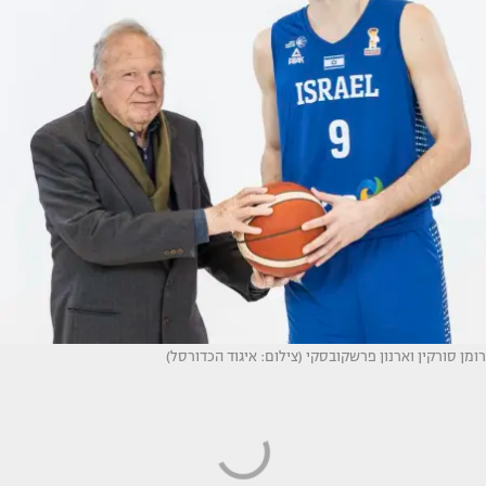
רומן סורקין וארנון פרשקובסקי (צילום: איגוד הכדורסל)