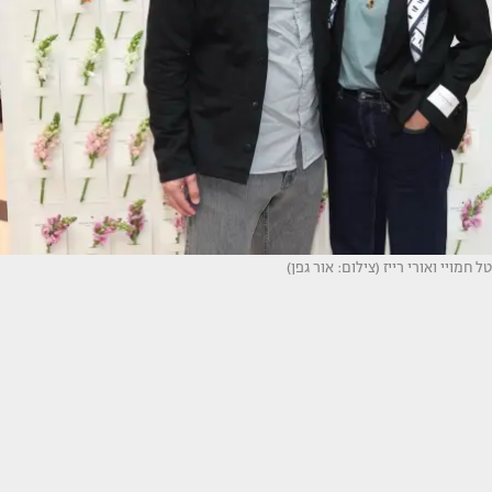
טל חמויי ואורי רייז (צילום: אור גפן)