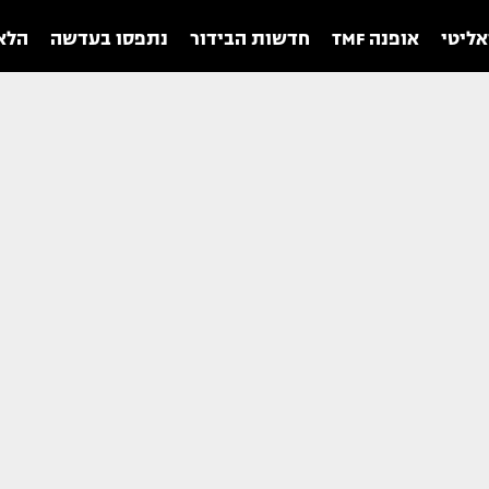
אליטי
אופנה TMF
חדשות הבידור
נתפסו בעדשה
הלאו