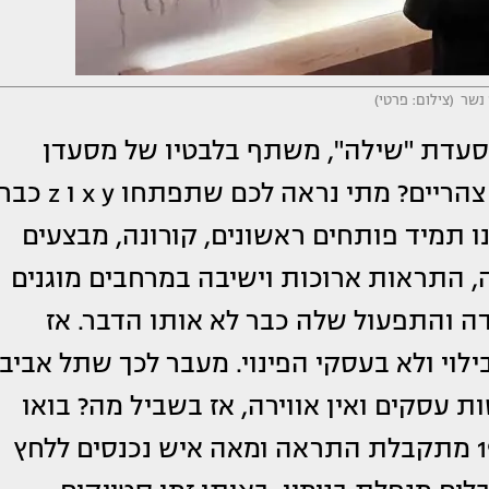
 נשר (צילום: פרטי)
סעדת "שילה", משתף בלבטיו של מסעדן
בתקופת מלחמה: "אתם פתוחים? לפחות צהריים? מתי נראה לכם שתפתחו x y ו z 
ו תמיד פותחים ראשונים, קורונה, מבצעים
ה, התראות ארוכות וישיבה במרחבים מוגנים
ה והתפעול שלה כבר לא אותו הדבר. אז
ילוי ולא בעסקי הפינוי. מעבר לכך שתל אביב
ות עסקים ואין אווירה, אז בשביל מה? בואו
נדמיין שפתחנו ועכשיו ערב שישי. ב-19:20 מתקבלת התראה ומאה איש נכנסים ללחץ