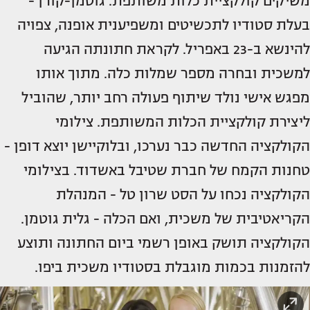
משיקים קולקציית כלות משותפת. גוטמן-קורן -
בעלת סטודיו לתכשיטים ומשפיענית אופנה, צפויה
להינשא ב-23 באפריל. לקראת חתונתה הגיעה
למשכית ובחרה מספר שמלות כלה. מתוך אותו
מפגש אישי נולד שיתוף פעולה רחב יותר, שהוביל
ליצירת קולקציית הכלות המשותפת. צילומי
הקולקציה החדשה כבר נערכו, ובלוקיישן יוצא דופן -
טחנות הקמח של חברת שטיבל באשדוד. בצילומי
הקולקציה נכחו על הסט שרון טל - המנהלת
הקריאטיבית של משכית, ואם הכלה - גלית גוטמן.
הקולקציה תושק באופן רשמי ביום החתונה ותוצע
להזמנות בכמות מוגבלת בסטודיו משכית ביפו.