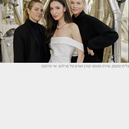
גלית גוטמן, שירה גוטמן-קורן ושרון טל (צילום: שי פרנקו)