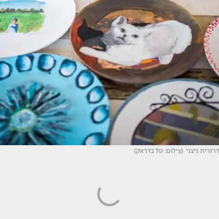
דרורית ניצני (צילום: טל בדראק)