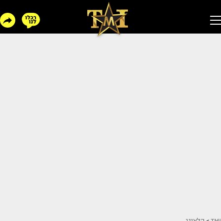
TMI
>
הלאונג