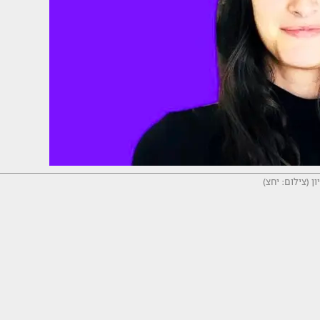
ון (צילום: יחצ)