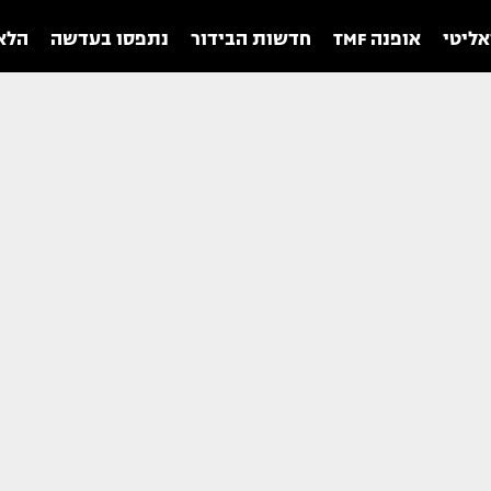
אליטי
אופנה TMF
חדשות הבידור
נתפסו בעדשה
הלאו