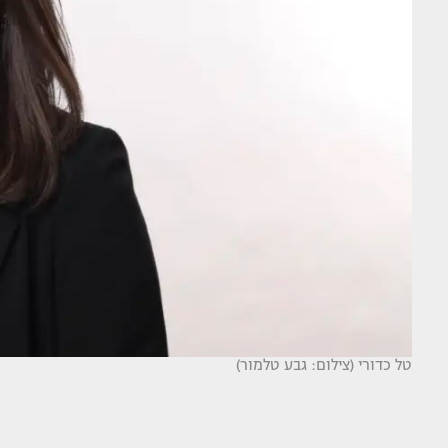
טל כדורי (צילום: גבע טלמור)