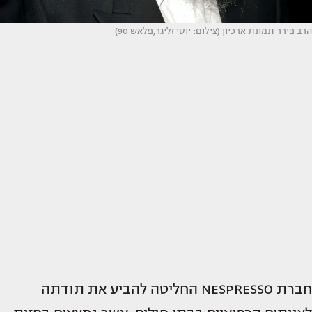
הרב פירר תמונת ארכיון (צילום: יוסי זליגר,פלאש 90)
חברת NESPRESSO החליטה להביע את תודתה