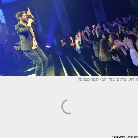
אירוע (צילום: בנק יהב- תמר מצאפי)
תגיות:
הלאונג'