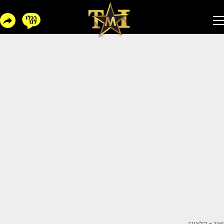
TMI
>
הלאונג