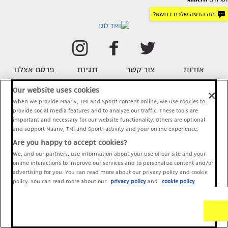
מה הדעה שלכם בנושא?
אודות
צור קשר
תגיות
פרסם אצלנו
Our website uses cookies
When we provide Maariv, TMI and Sport1 content online, we use cookies to
provide social media features and to analyze our traffic. These tools are
important and necessary for our website functionality. Others are optional
and support Maariv, TMI and Sport1 activity and your online experience.
Are you happy to accept cookies?
כל הזכויות שמורות © 2014 מעריב און ליין בע"מ.
We, and our partners, use information about your use of our site and your
תנאי שימוש
פרטיות
ארכיון
online interactions to improve our services and to personalize content and/or
|
|
advertising for you. You can read more about our privacy policy and cookie
policy. You can read more about our
privacy policy
and
cookie policy
עיצוב אתר