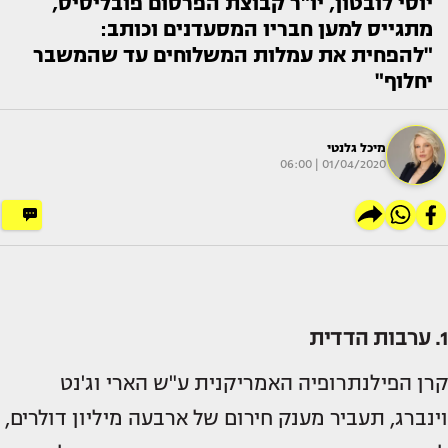
יוסי לובטון, יו"ר קבוצת הפרסום פובליסיס,
מתגייס למען חבריו המסעדנים וכותב:
"להפחית את עמלות המשלוחים עד שהמשבר
יחלוף"
מיכל גלנטי
01/04/2020 | 06:00
1. ערבות הדדית
קרן הפילנתרופיה האמריקנית ע"ש הארי וג'נט
וינברג, תעביר מענק חירום של ארבעה מיליון דולרים,