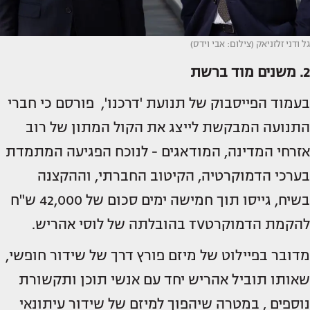
גל ודני זלזניאק (צילום: אבי וידס)
2. משנים מוד ברשת
בעמוד הפייסבוק של תנועת 'דרכנו', פורסם כי חברי
התנועה המבקשת לייצג את הקול המתון של רוב
אזרחי המדינה, המודאגים - לנוכח הפגיעה המתמדת
בערכי הדמוקרטיה, הקיטוב החברתי, וההקצנה
בשיח, גייסו תוך חמישה ימים סכום של 42,000 ש"ח
להקמת הדמוקרטTV בהובלתה של לוסי אהריש.
מדובר בפיילוט של מיזם פורץ דרך של שידור חופשי,
שאותו תוביל אהריש יחד עם אנשי תוכן ותקשורת
נוספים , במטרה שיהפוך למיזם של שידור עיתונאי