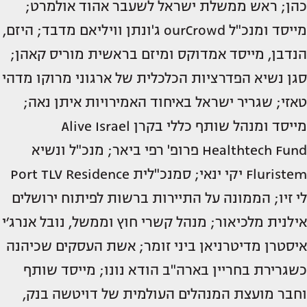
כהן; ראש ממשלת ישראל לשעבר אהוד אולמרט;
מייסד ומנכ"ל ourCrowd ג'ונתן וויליאם מדבד; היזם,
הנדבן, מייסד אמדוקס ומיזם בראשית מוריס קאהן;
סגן נשיא הפדרציות הכלכלית של ארגוני מרוקו מדהי
טאזי; שגריר ישראל באיחוד האמירויות איתן נאה;
מייסד ומנהל שותף כללי בקרן Alive Israel
Healthtech Fund פרופ' רפי ביאר; מנכ"ל ונשיא
Fluristem יקי ינאי; סמנכ"לית Port TLV Residence
לי זיו; הממונה על התיירות ברשות לפיתוח ירושלים
אילנית מלכיאור; מנהל קשרי חוץ וממשל, נובל אנרג׳י
איסטרן מדיטרניאן ביני זומר; אשת העסקים שכיהנה
כשגרירת בחריין בארה"ב הודא נונו; מייסד שותף
וחבר מועצת המנהלים העולמית של דויטשה בנק,