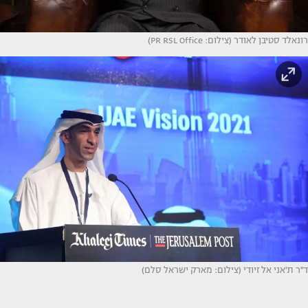
רונאלד סטיבן לאודר (צילום: PR RSL Office)
ד''ר ת'אני אל זיודי (צילום: מארק ישראל סלם)