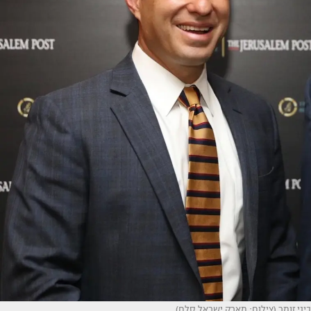
ביני זומר (צילום: מארק ישראל סלם)