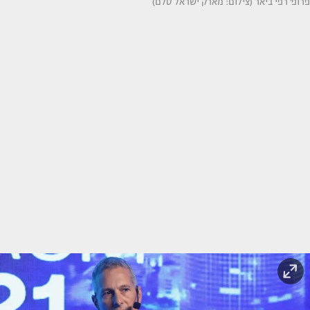
פרופ' רפי ביאר (צילום: מארק ישראל סלם)