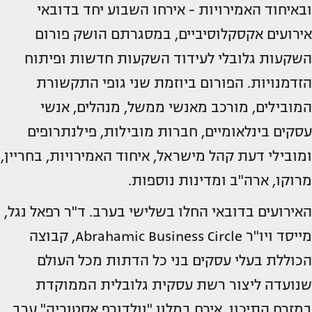
ובאיחוד האמירויות - אירחו השבוע יחד בדובאי
אירועים אקסקלוסיביים, במסגרתם הושק פורום
השקעות גלובלי לעידוד השקעות חדשות ופיתוח
הזדמנויות. הפורום ביוזמת שני גופי התקשורת
המובילים, מורכב מאנשי ממשל, מנהלים, אנשי
עסקים בינלאומיים, חברות מובילות, פילנתרופים
ומובילי דעת קהל מישראל, איחוד האמירויות, בחריין,
מרוקו, ארה"ב ומדינות נוספות.
האירועים בדובאי החלו בשלישי בערב. ד"ר רפאל נגל,
מייסד ויו"ר Abrahamic Business Circle, קבוצה
הכוללת בעלי עסקים בני כל הדתות מכל העולם
שנועדה ליצור רשת עסקית גלובלית הממוקדת
במזרח התיכון, אירח במלון "וולדורף אסטוריה" ערב