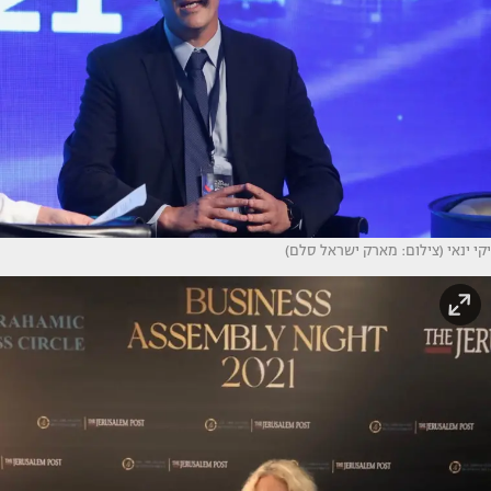
יקי ינאי (צילום: מארק ישראל סלם)