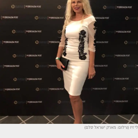
לי זיו (צילום: מארק ישראל סלם)