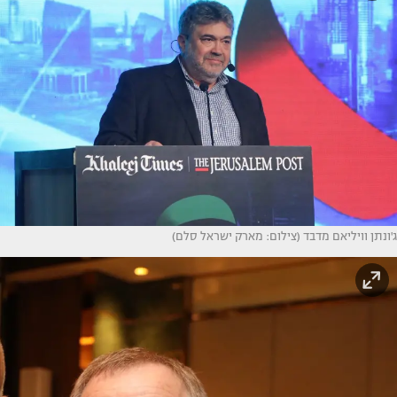
ג'ונתן וויליאם מדבד (צילום: מארק ישראל סלם)