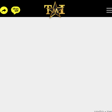
TMI
>
הלאונג