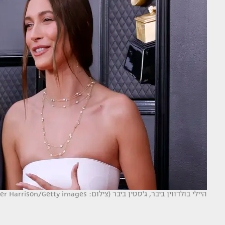
היילי בולדווין ביבר, ג'סטין ביבר (צילום: Frazer Harrison/Getty images)