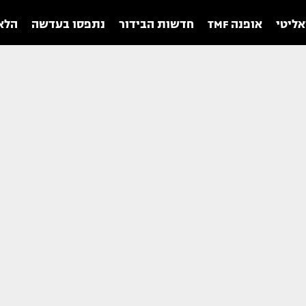
אליטי
אופנה TMF
חדשות הבידור
נתפסו בעדשה
הלאו