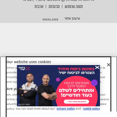
תנאי שימוש
פרטיות
ארכיון
|
|
עיצוב אתר
Our website uses cookies
When we provide Maariv, TMI and Sport1 content online, we use cookies to
provide social media features and to analyze our traffic. These tools are
important and necessary for our website functionality. Others are optional
and support Maariv, TMI and Sport1 activity and your online experience.
Are you happy to accept cookies?
We, and our partners, use information about your use of our site and your
online interactions to improve our services and to personalize content and/or
advertising for you. You can read more about our privacy policy and cookie
policy. You can read more about our
privacy policy
and
cookie policy