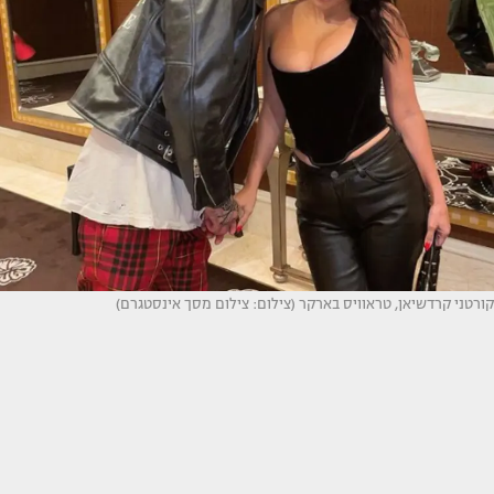
קורטני קרדשיאן, טראוויס בארקר (צילום: צילום מסך אינסטגרם)