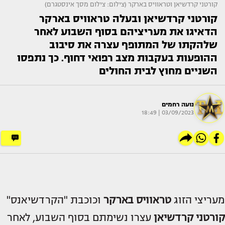
קורטני קרדשיאן וטראוויס בארקר (צילום: צילום מסך אינסטגרם)
קורטני קרדשיאן ובעלה טראוויס בארקר
הדאיגו את מעריציהם בסוף השבוע לאחר
שלהקתו של המתופף עצרה את סיבוב
ההופעות בעקבות מצב רפואי דחוף. כך נתפסו
השניים מחוץ לבית החולים
נועה רחמים
03/09/2023 | 18:49
מעריצי הזוג
טראוויס בארקר
וכוכבת "הקרדשיאנס"
קורטני קרדשיאן
עצרו נשימתם בסוף השבוע, לאחר