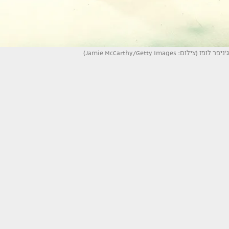
ג׳ניפר לופז (צילום: Jamie McCarthy/Getty Images)