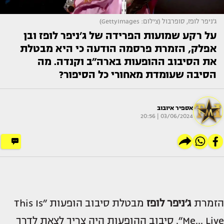
ג'ניפר לופז, סופרבול (צילום: GettyImages)
על רקע שמועות הפרידה של ג׳ניפר לופז ובן
אפלק, הזמרת פרסמה הודעה כי היא מבטלת
את הסיבוב ההופעות בארה״ב וקנדה. מה
הסיבה שעומדת מאחורי כל הסיפור?
אספיר איובוב
03/06/2024 | 20:56
הזמרת
ג׳ניפר לופז
מבטלת סיבוב הופעות ״This Is
Me... Live״. סיבוב ההופעות היה צריך לצאת לדרך