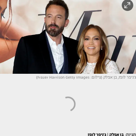
ג'ניפר לופז, בן אפלק (צילום: Frazer Harrison Getty Images)
תגיות:
בן אפלק
|
ג'ניפר לופז