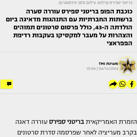
בריטני ספירס (צילום: צילום מסך אינסטגרם)
כוכבת הפופ בריטני ספירס עוררה סערה
ברשתות החברתיות עם התנהגות מדאיגה ביום
הולדתה ה-43, כולל פרסום סרטונים תמוהים
והצהרות על מעבר למקסיקו בעקבות רדיפת
הפפראצי
מערכת TMI
04/12/2024 | 10:04
הזמרת האמריקאית
בריטני ספירס
עוררה דאגה
בקרב מעריציה לאחר שפרסמה סדרת סרטונים