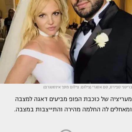
בריטני ספירס, סם אסגרי (צילום: צילום מסך אינסטגרם)
מעריציה של כוכבת הפופ מביעים דאגה למצבה
ומאחלים לה החלמה מהירה והתייצבות במצבה.