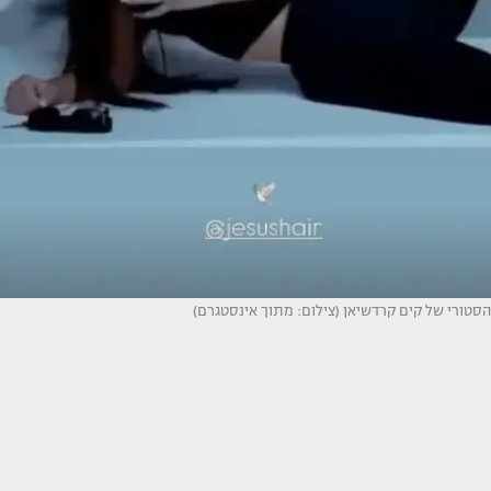
הסטורי של קים קרדשיאן (צילום: מתוך אינסטגרם)