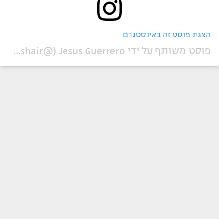
הצגת פוסט זה באינסטגרם
פוסט משותף על ידי ‏‎Jesus Guerrero‎‏ (@‏‎jesushair‎‏)