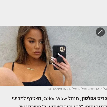
קלואי קרדשיאן (צילום: צילום מסך אינסטגרם)
כריס אפלטון
, מנהל Color Wow, הצטרף למביעי
התנחומים: "לב שבור לשמוע על פטירתו של