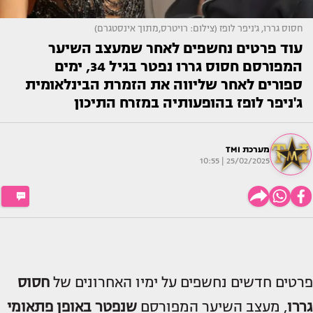
חסוס גררו, ג'ניפר לופז (צילום: רויטרס,מתוך אינסטגרם)
עוד פרטים נחשפים לאחר שמעצב השיער
המפורסם חסוס גררו נפטר בגיל 34, ימים
ספורים לאחר שליווה את הזמרת הבינלאומית
ג'ניפר לופז בהופעותיה במזרח התיכון
מערכת TMI
25/02/2025 | 10:55
פרטים חדשים נחשפים על ימיו האחרונים של
חסוס
גררו
, מעצב השיער המפורסם
שנפטר באופן פתאומי