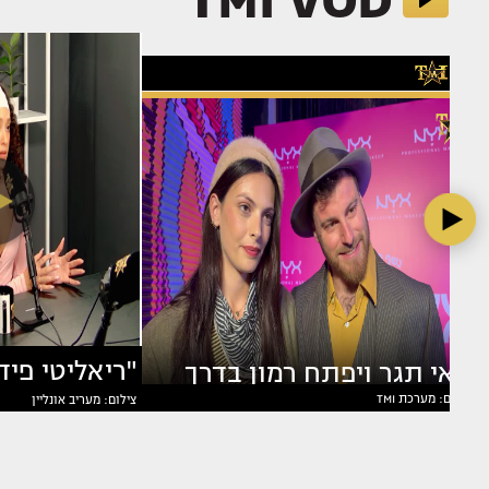
TMI VOD
מאי תגר ויפתח רמון בדרך
צילום: מערכת TMI
צילום: מעריב אונליין
בוצ'ן מדברת
לשלב הבא?