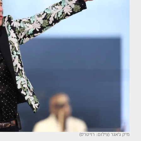
מיק ג'אגר (צילום: רויטרס)