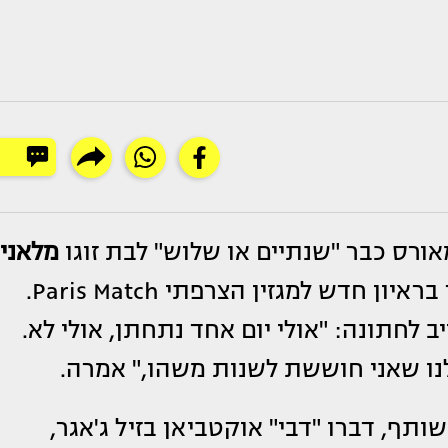
מלאני
(37), כך חשפה הרקדנית לשעבר בראיון חדש למגזין הצרפתי Paris Match.
לחתונה: "אולי יום אחד נתחתן, אולי לא.
לנו שאני חוששת לשנות משהו," אמרה.
2014 ויש להם בן משותף, דברו "דבי" אוקטביאן בזיל ג'אגר,