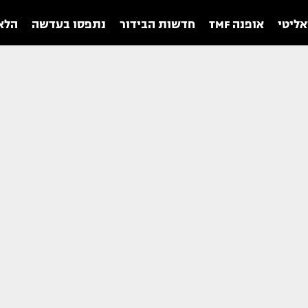
אליטי
אופנה TMF
חדשות הבידור
נתפסו בעדשה
הלאו