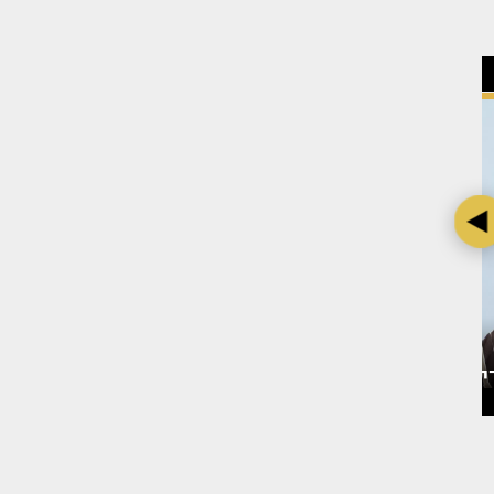
 אחרי
בת חן סבג מדברת על דודו
צילום: מערכת TMI
פארוק - ועל מה שלא הייתה
חוזרת עליו