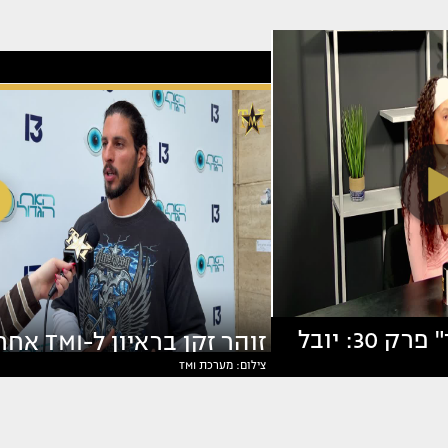
"ריאליטי פיד" פרק 30: יובל
זוהר זקן בראיון ל-TMI
צילום: מערכת TMI
 על הכל
ההדחה