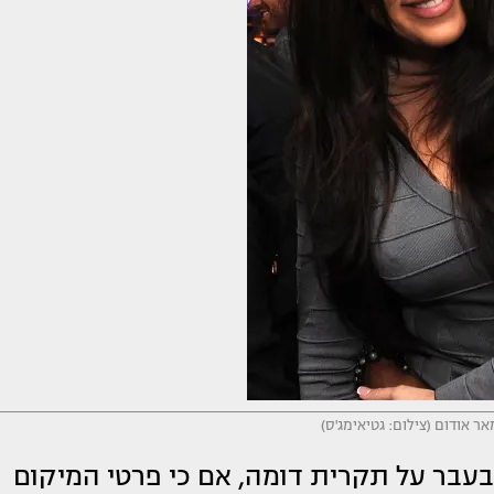
ר אודום (צילום: גטיאימג'ס)
 בעבר על תקרית דומה, אם כי פרטי המיקום