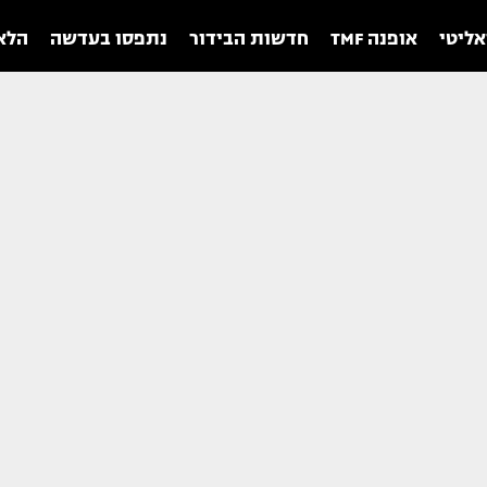
אליטי
אופנה TMF
חדשות הבידור
נתפסו בעדשה
הלאו