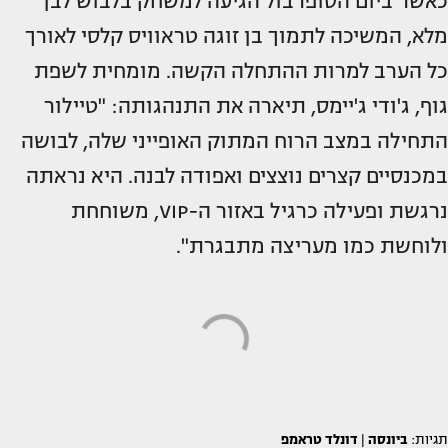
כאשר ביום הסופרבול הגיעה למשחק בלבוש לבן
מלא, המשיכה לתמוך בן זוגה טראוויס קלסי לאורך
כל הערב למרות ההתחלה הקשה. מומחית לשפת
גוף, ג'ודי ג'יימס, תיארה את התנהגותה: "טיילור
התחילה במצב הרוח המתוק האופייני שלה, לבושה
במכנסיים קצרים נוצצים ואפודה לבנה. היא נראתה
נרגשת ופעילה כרגיל באזור ה-VIP, משוחחת
ולוחשת כמו מעריצה מתבגרת".
תגיות:
ביונסה
|
דונלד טראמפ