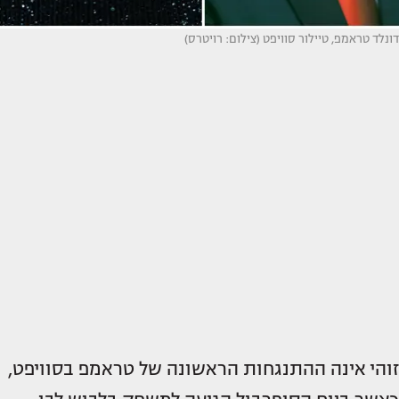
דונלד טראמפ, טיילור סוויפט (צילום: רויטרס)
זוהי אינה ההתנגחות הראשונה של טראמפ בסוויפט,