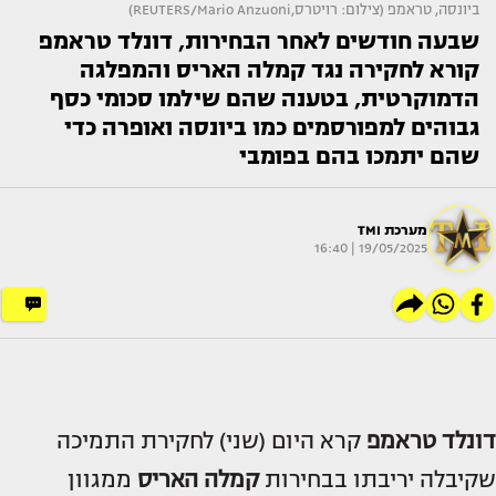
ביונסה, טראמפ (צילום: רויטרס,REUTERS/Mario Anzuoni)
שבעה חודשים לאחר הבחירות, דונלד טראמפ
קורא לחקירה נגד קמלה האריס והמפלגה
הדמוקרטית, בטענה שהם שילמו סכומי כסף
גבוהים למפורסמים כמו ביונסה ואופרה כדי
שהם יתמכו בהם בפומבי
מערכת TMI
19/05/2025 | 16:40
דונלד טראמפ
קרא היום (שני) לחקירת התמיכה
שקיבלה יריבתו בבחירות
קמלה האריס
ממגוון