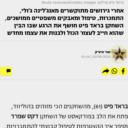
בראד פיט (צילום: Rudy Carezzevoli/Getty Images)
אחרי גירושים מתוקשרים מאנג'לינה ג'ולי,
התמכרות, טיפול ומאבקים משפטיים ממושכים,
השחקן בראד פיט חושף את הרגע שבו הבין
שהוא חייב לעצור הכול ולבנות את עצמו מחדש
שני איציק
25/06/2025 | 15:44
בראד פיט
(61), מהשחקנים הכי מזוהים בהוליווד,
פתח את הלב בפודקאסט של השחקן
דקס שפרד
וסיפר איך ההצטרפות לטיפול קבוצתי להתמכרויות,