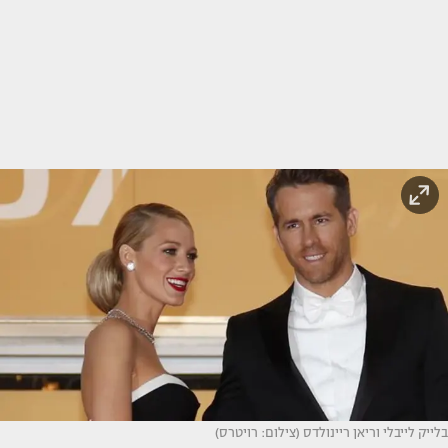
בלייק לייבלי וריאן ריינולדס (צילום: רויטרס)