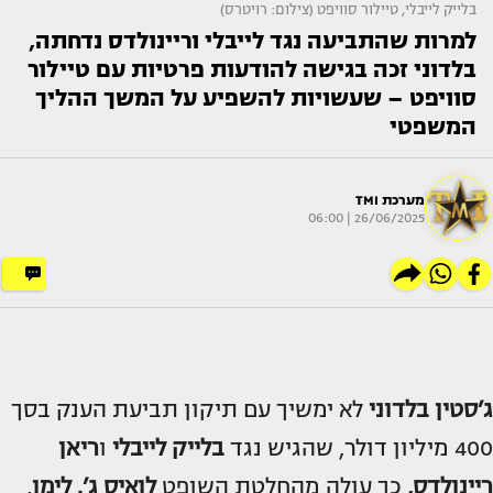
בלייק לייבלי, טיילור סוויפט (צילום: רויטרס)
למרות שהתביעה נגד לייבלי וריינולדס נדחתה,
בלדוני זכה בגישה להודעות פרטיות עם טיילור
סוויפט – שעשויות להשפיע על המשך ההליך
המשפטי
מערכת TMI
26/06/2025 | 06:00
ג’סטין בלדוני
לא ימשיך עם תיקון תביעת הענק בסך
400 מיליון דולר, שהגיש נגד
בלייק לייבלי
ו
ריאן
ריינולדס
,
כך עולה מהחלטת השופט
לואיס ג’. לימן
,