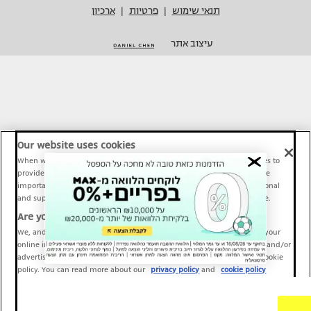
תנאי שימוש
פרטיות
ארכיון
|
|
עיצוב אתר
Our website uses cookies
When we provide Maariv, TMI and Sport1 content online, we use cookies to
provide social media features and to analyze our traffic. These tools are
important and necessary for our website functionality. Others are optional
and support Maariv, TMI and Sport1 activity and your online experience.
Are you happy to accept cookies?
We, and our partners, use information about your use of our site and your
online interactions to improve our services and to personalize content and/or
advertising for you. You can read more about our privacy policy and cookie
policy. You can read more about our
privacy policy
and
cookie policy