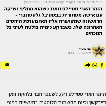
הארי סטיילס (צילום: GEOFF ROBINS/AFP via Getty Images)
הזמר הארי סטיילס תועד כשהוא מחליף נשיקה
עם אישה מסתורית בפסטיבל גלסטונברי -
הראשונה שמקושרת אליו מאז מערכת היחסים
האחרונה שלו, כשברקע כימיה בולטת לעיני כל
הנוכחים
שני איציק
30/06/2025 | 11:25
הזמר
הארי סטיילס
(31), לשעבר
חבר בלהקת וואן
דיירקשן
וכיום מהשמות הלוהטים בתעשיית הפופ