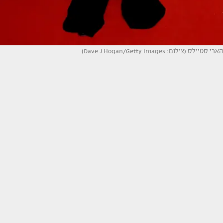
הארי סטיילס (צילום: Dave J Hogan/Getty Images)