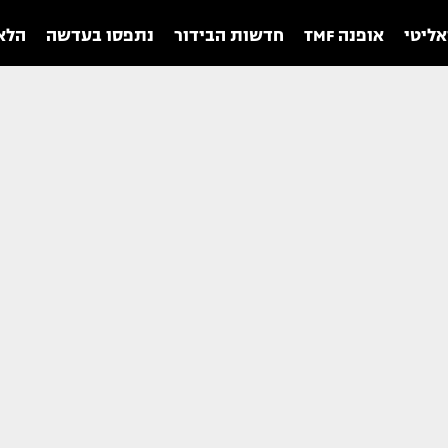
אליטי
אופנה TMF
חדשות הבידור
נתפסו בעדשה
הלאו