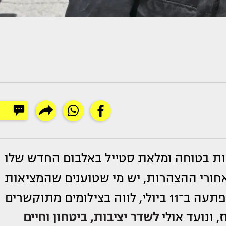
זות בטוחה ומלאת סטייל באלבום החדש שלו
 ב־11 ביולי, אבל מאחורי ההצהרות, יש מי שטוענים שהמציאות
רחוקה מלהיות נוצצת. האלבום, שיצא בהפתעה ב־11 ביולי, לווה בצילומים מתוקשרים
ז
, ונועד אולי
לשדר יציבות, ביטחון וחיים