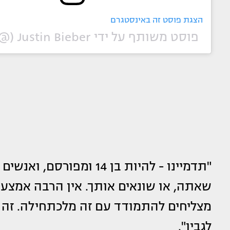
הצגת פוסט זה באינסטגרם
פוסט משותף על ידי ‏‎Justin Bieber‎‏ (@‏‎lilbieber‎‏)
"תדמיינו - להיות בן 14 ו
שאתה, או שונאים אותך. אין הרבה אמצע", 
מצליחים להתמודד עם זה מלכתחילה. זה 
לגביו".