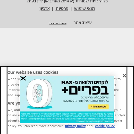
כל הזכויות שמורות © 2014 מעריב און ליין בע"מ.
תנאי שימוש
פרטיות
ארכיון
|
|
עיצוב אתר
Our website uses cookies
When we provide Maariv, TMI and Sport1 content online, we use cookies to
provide social media features and to analyze our traffic. These tools are
important and necessary for our website functionality. Others are optional
and support Maariv, TMI and Sport1 activity and your online experience.
Are you happy to accept cookies?
We, and our partners, use information about your use of our site and your
online interactions to improve our services and to personalize content and/or
advertising for you. You can read more about our privacy policy and cookie
policy. You can read more about our
privacy policy
and
cookie policy