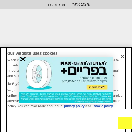
עיצוב אתר
Our website uses cookies
When we provide Maariv, TMI and Sport1 content online, we use cookies to
provide social media features and to analyze our traffic. These tools are
important and necessary for our website functionality. Others are optional
and support Maariv, TMI and Sport1 activity and your online experience.
Are you happy to accept cookies?
We, and our partners, use information about your use of our site and your
online interactions to improve our services and to personalize content and/or
advertising for you. You can read more about our privacy policy and cookie
policy. You can read more about our
privacy policy
and
cookie policy