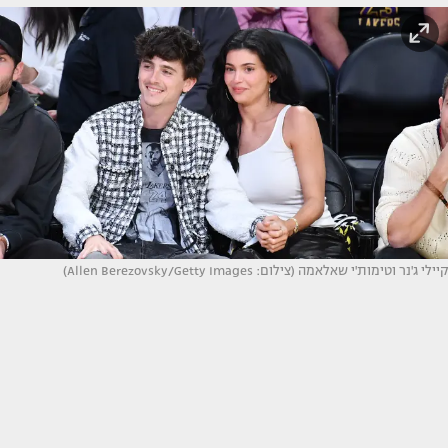
קיילי ג'נר וטימות'י שאלאמה (צילום: Allen Berezovsky/Getty Images)