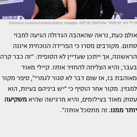
קיילי ג'נר וטימות'י שאלאמה (צילום: Vittorio Zunino Celotto/Getty images)
אולם כעת, נראה שהאהבה הגדולה הגיעה למבוי
סתום. מקורבים מסרו כי הפרידה הנוכחית איננה
הראשונה, אך ייתכן שעדיין לא הסופית: “זה כבר קרה
בעבר, והיא הצליחה להחזיר אותו. קיילי מאוד
מאוהבת בו, אז שום דבר לא סגור לגמרי", סיפר מקור
למגזין. מקור אחר הוסיף כי “יש ביניהם בעיות, הוא
עסוק מאוד בצילומים, והיא מרגישה שהיא
משקיעה
יותר ממנו.
זה מתסכל אותה".