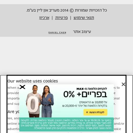
כל הזכויות שמורות © 2014 מעריב און ליין בע"מ.
תנאי שימוש
פרטיות
ארכיון
|
|
עיצוב אתר
Our website uses cookies
When we provide Maariv, TMI and Sport1 content online, we use cookies to
provide social media features and to analyze our traffic. These tools are
important and necessary for our website functionality. Others are optional
and support Maariv, TMI and Sport1 activity and your online experience.
Are you happy to accept cookies?
We, and our partners, use information about your use of our site and your
online interactions to improve our services and to personalize content and/or
advertising for you. You can read more about our privacy policy and cookie