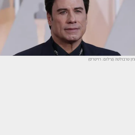
ג'ון טרבולטה (צילום: רויטרס)