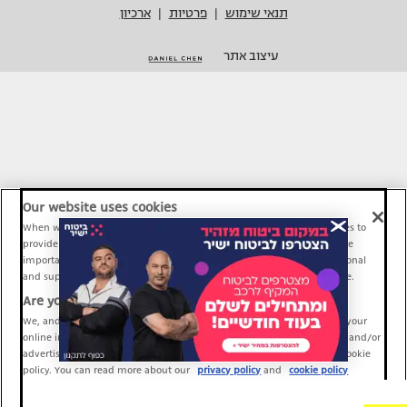
תנאי שימוש
פרטיות
ארכיון
|
|
עיצוב אתר
Our website uses cookies
When we provide Maariv, TMI and Sport1 content online, we use cookies to
provide social media features and to analyze our traffic. These tools are
important and necessary for our website functionality. Others are optional
and support Maariv, TMI and Sport1 activity and your online experience.
Are you happy to accept cookies?
We, and our partners, use information about your use of our site and your
online interactions to improve our services and to personalize content and/or
advertising for you. You can read more about our privacy policy and cookie
policy. You can read more about our
privacy policy
and
cookie policy