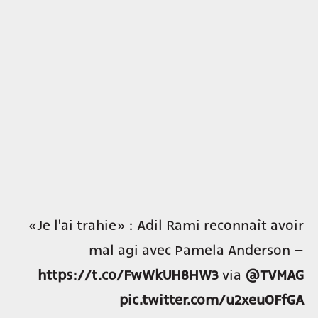
«Je l'ai trahie» : Adil Rami reconnaît avoir
mal agi avec Pamela Anderson –
https://t.co/FwWkUH8HW3
via
@TVMAG
pic.twitter.com/u2xeuOFfGA