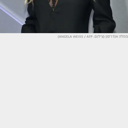
פמלה אנדרסון (צילום: ANGELA WEISS / AFP)