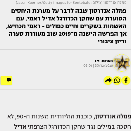
פמלה אנרדסון (צילום: Jason Koerner/Getty Images for Sentebale)
פמלה אנדרסון שבה לדבר על מערכת היחסים
הסוערת עם שחקן הכדורגל אדיל ראמי, עם
האשמות בשקרים וחיים כפולים - ראמי מכחיש,
אך הפרשה הישנה מ־2019 שוב מעוררת סערה
ודיון ציבורי
מערכת TMI
30/12/2025 | 06:01
פמלה אנדרסון
,
כוכבת הוליוודית משנות ה-90, לא
חסכה במילים נגד שחקן הכדורגל הצרפתי
אדיל