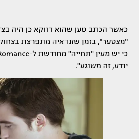
כאשר הכתב טען שהוא דווקא כן היה בצד ש
"מצטער", בזמן שזנדאיה מתפרצת בצחוק. 
כי יש מעין "תחייה" מחודשת ל-Dark Romance של
יודע, זה משוגע".