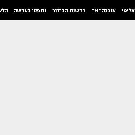
אליטי
אופנה TMF
חדשות הבידור
נתפסו בעדשה
הלאו