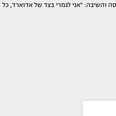
. זנדאיה לא היססה והשיבה: "אני לגמרי בצד של אדוארד, כל