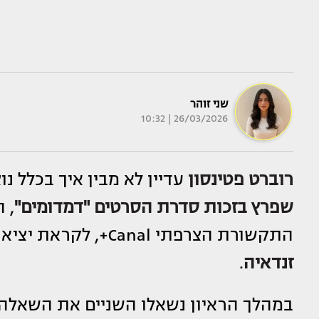
שני זוהר
26/03/2026 | 10:32
רוברט פטינסון
עדיין לא מבין איך בכלל נוצר מחנה "Team Jacob
שפרץ בזכות סדרת הסרטים "דמדומים"
, 
התקשורת הצרפתי Canal+, לקראת יציאת סרטו החדש "The Drama" לצד השחקנית
זנדאיה
.