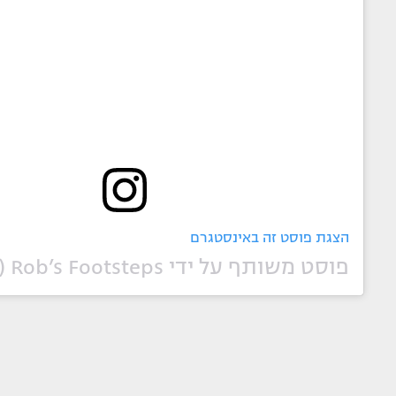
הצגת פוסט זה באינסטגרם
פוסט משותף על ידי ‏‎Rob’s Footsteps‎‏ (@‏‎robsfootsteps‎‏)