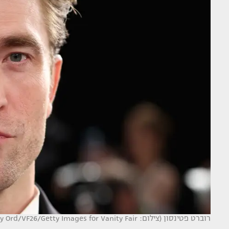
רוברט פטינסון (צילום: Cindy Ord/VF26/Getty Images for Vanity Fair)