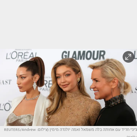
ג'יג'י חדיד עם אחותה בלה משמאל ואמה יולנדה מימין (צילום: REUTERS/Andrew