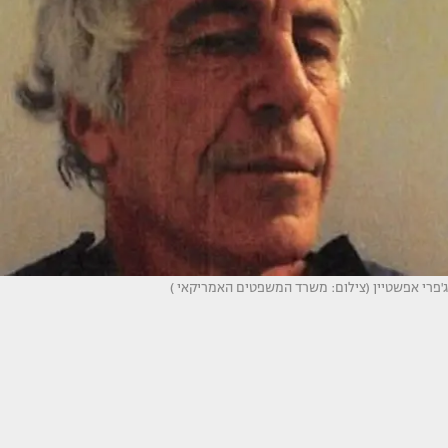
ג'פרי אפשטיין (צילום: משרד המשפטים האמריקאי )