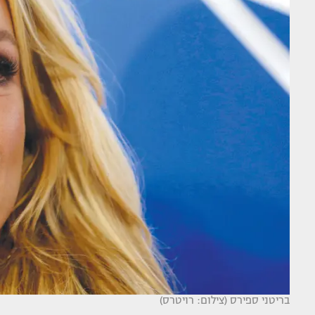
בריטני ספירס (צילום: רויטרס)