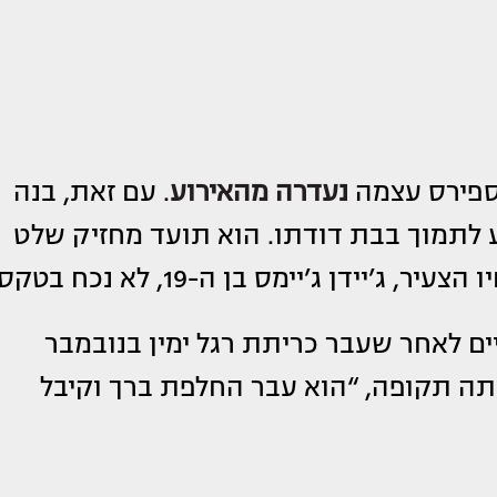
ספירס עצמה
נעדרה מהאירוע
. עם זאת, בנה
2, הגיע לתמוך בבת דודתו. הוא תועד מחזיק שלט
יידן ג’יימס בן ה-19, לא נכח בטקס.
ים לאחר שעבר כריתת רגל ימין בנובמבר
פי מקור ששוחח עם Page Six באותה תקופה, “הוא עבר החלפת ברך וקיבל