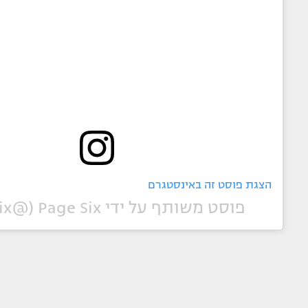
הצגת פוסט זה באינסטגרם
פוסט משותף על ידי ‏‎Page Six‎‏ (@‏‎pagesix‎‏)