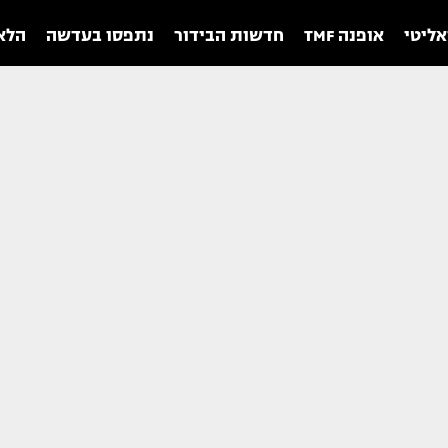
אליטי
אופנה TMF
חדשות הבידור
נתפסו בעדשה
הלאו