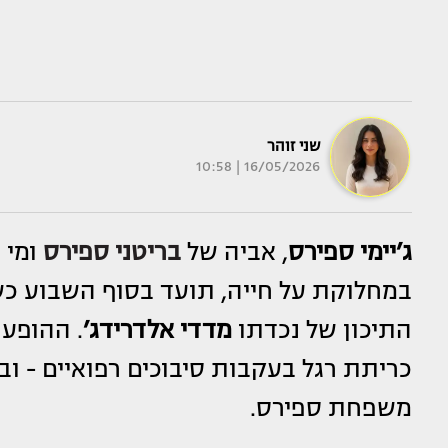
שני זוהר
16/05/2026 | 10:58
ג’יימי ספירס
, אביה של
בריטני ספירס
ומי 
במחלוקת על חייה, תועד בסוף השבוע כש
התיכון של נכדתו
מדדי אלדרידג’
. ההופע
כריתת רגל בעקבות סיבוכים רפואיים - 
משפחת ספירס.