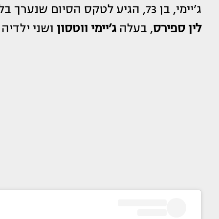
ג’יימי, בן 73, הגיע לטקס הסיום שנערך בלואיזיאנה לצד גרושתו
לין ספירס
, בעלה
ג’יימי ווטסון
ושני ילדיה של ג’י