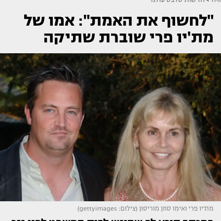
"לחשוף את האמת": אמו של
מת'יו פרי שוברת שתיקה
מת'יו פרי ואימו סוזן מוריסון (צילום: gettyimages)