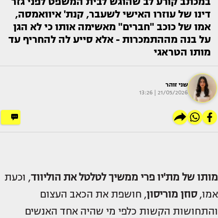
במכתב קורע לב שהוגש לבית המשפט לפני גזר
דינו של עוזרו האישי לשעבר, קנת' איוואמסה,
אמו של כוכב "חברים" מאשימה אותו כי לא הגן
על בנה מההתמכרות - אלא סייע לה להחריף עד
מותו הטראגי
שני זוהר
21/05/2026 | 13:26
מותו של
מת'יו פרי
ממשיך לטלטל את הוליווד
, וכעת
אמו,
סוזן מוריסון
, חושפת את הכאב העצום
והתחושות הקשות כלפי מי שהיה אחד האנשים