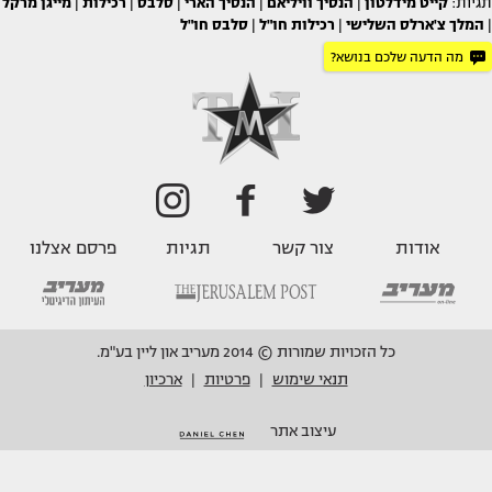
תגיות:
קייט מידלטון
|
הנסיך וויליאם
|
הנסיך הארי
|
סלבס
|
רכילות
|
מייגן מרקל
|
המלך צ'ארלס השלישי
|
רכילות חו"ל
|
סלבס חו"ל
מה הדעה שלכם בנושא?
אודות
צור קשר
תגיות
פרסם אצלנו
כל הזכויות שמורות © 2014 מעריב און ליין בע"מ.
תנאי שימוש
פרטיות
ארכיון
|
|
עיצוב אתר