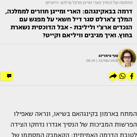
החתונה של הנסיך הארי ומייגן מרקל (צילום: רויטרס)
דרמה בבאקינגהם: הארי ומייגן חוזרים לממלכה,
המלך צ'ארלס סגר דיל חשאי על מפגש עם
הנכדים ארצ'י וליליבת - אבל הדוכסית נשארת
בחוץ. ואיך מגיבים וויליאם וקייט?
צוף צימרינג
23/06/2026 | 06:01
המתח בארמון בקינגהאם בשיאו, ונראה שאפילו
הפרשות המביכות של הנסיך אנדרו נדחקו הצידה
לטובת הדרמה האמיתית: הקאמבק המסתמן של