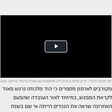
"אני מוכנה לדבר": מייגן מרקל בראיון ללא מחסומים עם אופרה ווינפרי (צילום: CBS)
מקורבים לארמון מספרים כי הוד מלכותו נרגש מאוד
לקראת המפגש, במיוחד לאור העובדה שהפעם
האחרונה שראה את הנכדים הייתה אי שם בשנת