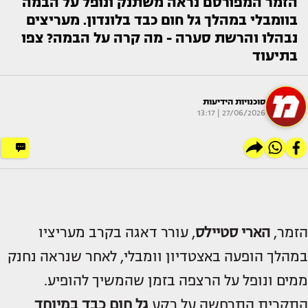
הזמר המפורסם נראה משתנק ונופל על הבמה
בוומבלי במהלך גל חום כבד בלונדון. מעריצים
נבהלו והרשת סערה - מה קרה על הבמה? צפו
בתיעוד
סוכנויות הידיעות
27/06/2026 | 13:17
הזמר,
הארי סטיילס
, עורר דאגה בקרב מעריציו
במהלך הופעה באצטדיון וומבלי, לאחר שנראה נחנק
ממים ונופל על הרצפה בזמן שהמשיך להופיע.
התקרית התרחשה על רקע
גל חום כבד במיוחד