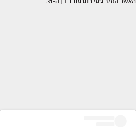
מאשר הזמר
ג'סי רתרפורד
בן ה-31.