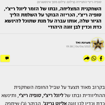
סופיה ריצ'י התגיירה (צילום: צילום מסך אינסטגרם)
השחקנית המצליחה, ובתו של הזמר ליונל ריצ'י,
סופיה ריצ'י, הכריזה הבוקר על השלמת הליך
הגיור שלה, אותו עברה על מנת שתוכל להינשא
כדת וכדין לבן זוגה היהודי
מערכת TMI
04/04/2023 | 19:38
בקרוב מאוד תצעד על שביל החופה השחקנית
ההוליוודית ובתו של
ליונל ריצ'י, סופיה ריצ'י
, ותינשא
כדת וכדין לבן זוגה
אליוט גרינג'
. הבוקר (ג') שיתפה