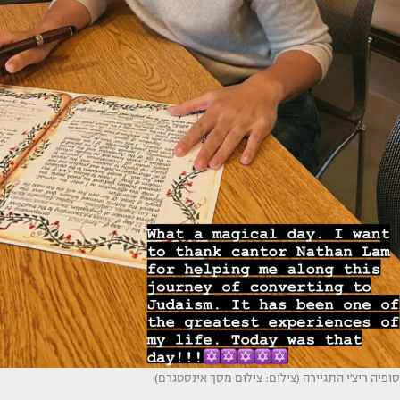
סופיה ריצ'י התגיירה (צילום: צילום מסך אינסטגרם)