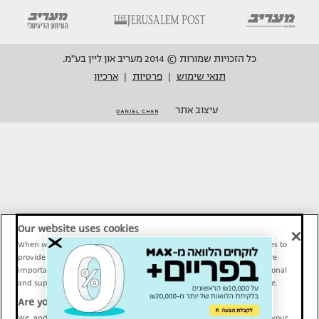
כל הזכויות שמורות © 2014 מעריב און ליין בע"מ.
תנאי שימוש
פרטיות
ארכיון
|
|
עיצוב אתר
Our website uses cookies
When we provide Maariv, TMI and Sport1 content online, we use cookies to
provide social media features and to analyze our traffic. These tools are
important and necessary for our website functionality. Others are optional
and support Maariv, TMI and Sport1 activity and your online experience.
Are you happy to accept cookies?
We, and our partners, use information about your use of our site and your