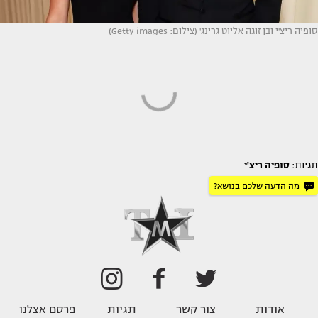
סופיה ריצ'י ובן זוגה אליוט גרינג' (צילום: Getty images)
תגיות:
סופיה ריצ'י
מה הדעה שלכם בנושא?
אודות
צור קשר
תגיות
פרסם אצלנו