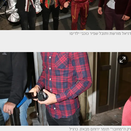
דניאל מורשת ותובל שפיר כוכבי ילדים!
רק ה"מחובר" תומר ירוחם מבאס. כרגיל