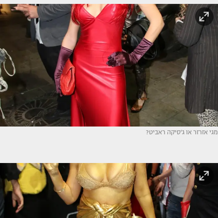
מגי אזרזר או ג'סיקה ראביט?