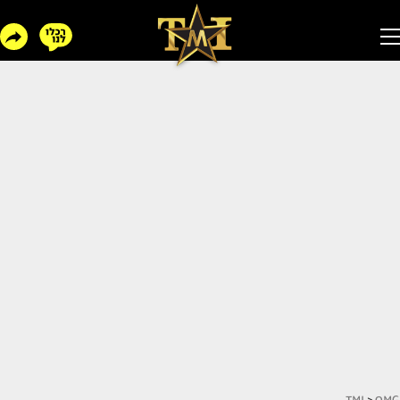
TMI
>
OMG