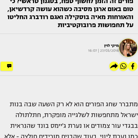
פורים זה הזמן לחשוף טפח, בסגנון טראשי? כי
טום באום ארגן מסיבה כשהוא עושה קרדשיאן,
והאורחות מאיה בוסקילה ואגם רודברג החליטו
על תחפושות פרובוקטיביות
מיקי לוין
27/03/2016 | 16:07
מתברר שחג הפורים הוא לא רק השעה שבה בנות
ישראל מתחפשות לשלגייה מופקרת, חתלתולה
בבגדי עור צמודים או נערת ג'יימס בונד שהנראית
כמו נערת ליווי, בעוד שהבנים מורידים חולצה - אלא