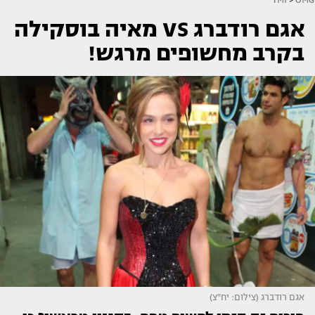
אגם רודברג VS מאיה בוסקילה
בקרב מחשופים מרגש!
אגם רודברג (צילום: יח"צ)