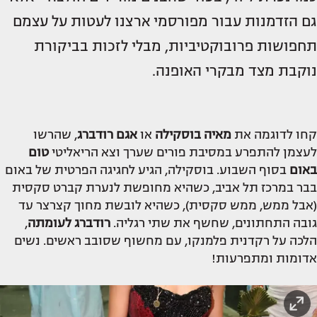
גם הזדמנות עבור מפורסמי ארצנו לעטות על עצמם
תחפושות פרובוקטיביות, מבלי לזכות בביקורת
נוקבת מצד מבקרי האופנה.
קחו לדוגמה את
מאיה בוסקילה
או
אגם רודברג
, שהרשו
לעצמן להתפרע במסיבת פורים שערך וצא הריאליטי
טום
באום
בסוף השבוע. בוסקילה, הגיע לחגיגה הפרטית של באום
בבר במרכז תל אביב, כשהיא מחופשת לנערת קברט סקסית
(אבל ממש, ממש סקסית), כשהיא לובשת מחוך קצרצר עד
גובה התחתונים, שחשף את שתי רגליה.
רודברג לעומתה
,
הלכה על רקדנית פלמנקו, עם מחשוף שסובב ראשים. נשים
אדומות ומתפרעות!