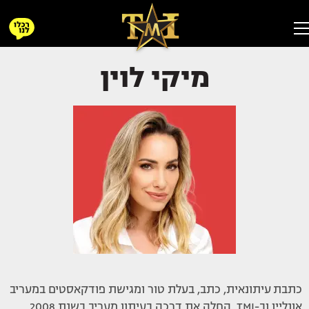
מיקי לוין
כתבת
עיתונאית, כתב, בעלת טור ומגישת פודקאסטים במעריב
אונליין וב-TMI. החלה את דרכה בעיתון מעריב בשנת 2008.