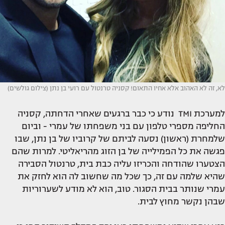
לא, זה לא האהוב אלא אחיו התאום! קסניה טרנטול עם רועי בן נתן (צילום גולשים)
למערכת TMI נודע כי כבר ברגעים שאחרי הדחתה, קסניה
החליפה מספרי טלפון עם בני משפחתו של עמרי - וביום
שלמחרת (ראשון) נסעה לביתם של קרוביו של בן נתן, שבו
פגשה את כל הפמילייה של בן הזוג מהריאליטי. למרות שהם
הצטערו שהודחה והכריזו עליה כבת בית, טרנטול הסבירה
שהיא שלמה עם זה, כך שכל מה שחשוב לה הוא לחזק את
עמרי שנותר בבית הסגור. טוב, הוא לא מודע לשערוריות
שבהן נקשר מחוץ לבית.