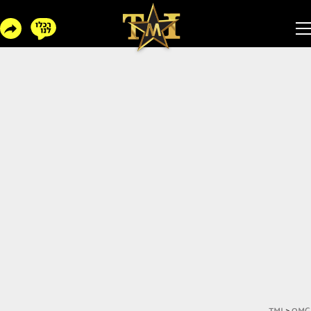
TMI
>
OMG