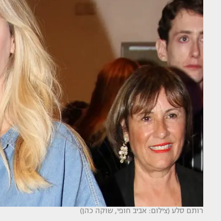
רותם סלע (צילום: אביב חופי, שוקה כהן)