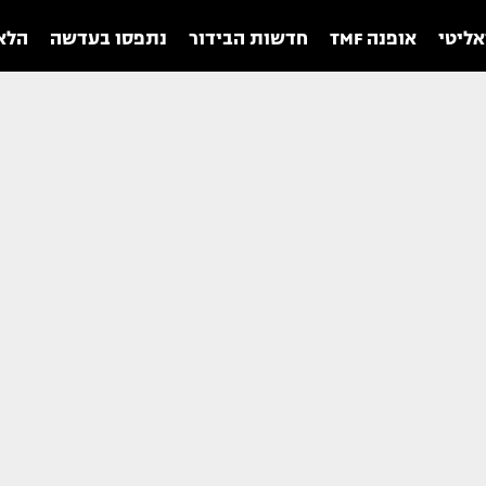
אליטי
אופנה TMF
חדשות הבידור
נתפסו בעדשה
הלאו