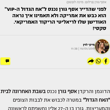
אסף גורן (צילום: מיכה לובטון)
לפני שהדייר אסף גורן נכנס ל"אח הגדול ה-VIP"
הוא כבש את אמריקה ולא תאמינו איך נראה
האודישן שלו לריאליטי הריקוד האמריקאי.
סקסי!
מיקי לוין
15/01/2019 | 11:38
הדוגמן והרקדן
אסף גורן
נכנס
בשבת האחרונה לבית
"האח הגדול"
במטרה לכבוש את לבבות הצופים
והמעריצות. גורן בן ה-27 אליו נחשפתם לראשונה