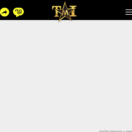
TMI
>
חדשות סלבס