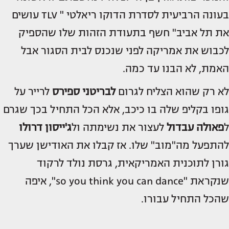
בעונה הרביעית לסדרת הדוקו ריאלטי " TLV עושים
את תל אביב" חשף בתעודת הזהות שלו שהספיק
לכבוש את אמריקה לפני שנכנס לבית הסגור אבל
האמת, לא הבנו עד כמה.
לא רק שהוא הצליח לגרום
ל
בריטני ספירס
לרייר על
גופו בקליפ שלה בו כיכב, אלא הכל התחיל בכך שגרם
ל
פאולה עבדול
לעצור את נשימתה ול
ג'ייסון דרולו
להתפעל מה"מוב" שלו. אז קבלו את האודישן שערך
גורן לתוכנית האמריקאית, גרסת נולד לרקוד
שנקראת "so you think you can dance", איפה
שהכל התחיל עבורו.