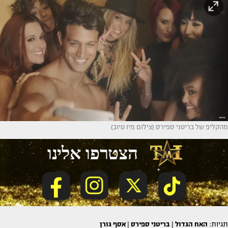
מהקליפ של בריטני ספירס (צילום מיו טיוב)
תגיות:
האח הגדול
|
בריטני ספירס
|
אסף גורן