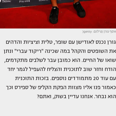
אסף גורן (צילום: getty(
גורן נכנס לאודישן עם שופר, טלית וציציות והדהים
את השופטים והקהל במה שכינה "ריקוד עברי" ונתן
שואו של החיים. הוא כמובן עבר לשלבים מתקדמים,
הודח וחזר שוב לתוכנית והצליח להעפיל לגמר יחד
עם עוד 20 מתמודדים נוספים. בזכות התוכנית
כאמור פנו אליו מצוות הפקת הקליפ של ספירס וכך
הוא נבחר. אנחנו עדיין בשוק, ואתם?