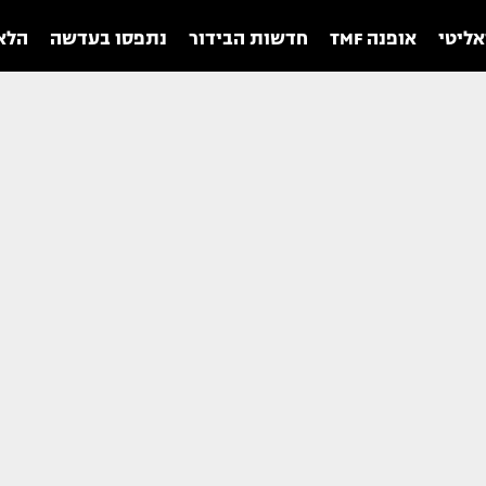
אליטי
אופנה TMF
חדשות הבידור
נתפסו בעדשה
הלאו