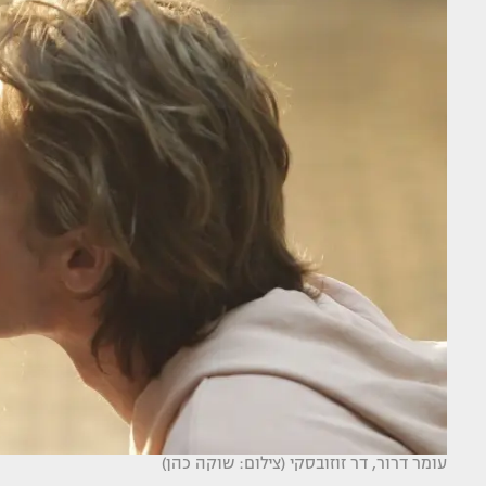
עומר דרור, דר זוזובסקי (צילום: שוקה כהן)